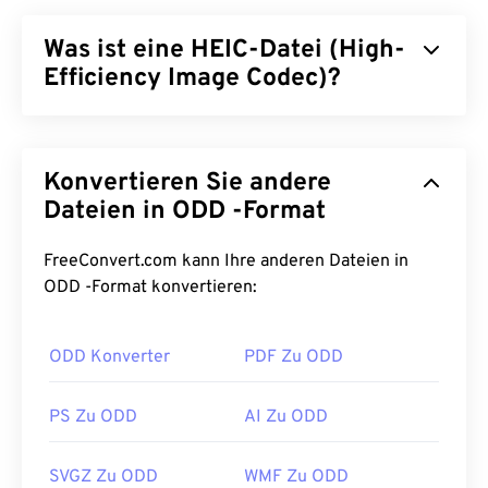
Was ist eine HEIC-Datei (High-
Efficiency Image Codec)?
High Efficiency Image Codec (HEIC) ist eine
Variante von HEIF, die Apple 2017 mit der
Konvertieren Sie andere
Einführung von
iOS 11
übernommen hat. Der
Hauptvorteil von HEIC besteht darin, dass es
Dateien in ODD -Format
weniger Speicherplatz als JPEG (JPG) benötigt,
ohne dass die Bildqualität darunter leidet. Sowohl
FreeConvert.com kann Ihre anderen Dateien in
HEIC als auch HEIF basieren auf
High Efficiency
ODD -Format konvertieren:
Video Coding (HEVC)
.
ODD Konverter
PDF Zu ODD
Wie öffnet man eine HEIC-Datei?
HEIC wird standardmäßig unter
Apple iOS
und
PS Zu ODD
AI Zu ODD
verwandten Anwendungen und Betriebssystemen
wie
macOS
,
iOS 11
,
macOS High Sierra
,
Apple
SVGZ Zu ODD
WMF Zu ODD