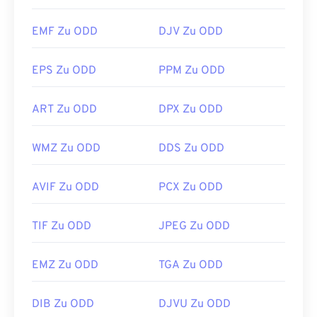
Photos
und
Apple Preview
geöffnet. Auch
Android
OS
unterstützt HEIC. Unter Microsoft Windows
EMF Zu ODD
DJV Zu ODD
öffnen Sie HEIC mit
Zoner Photo Studio
.
Das beste alternative Programm zum Öffnen von
EPS Zu ODD
PPM Zu ODD
HEIC ist
XnView MP
, das plattformübergreifend
funktioniert.
ART Zu ODD
DPX Zu ODD
Entwickelt von:
Moving Picture Experts Group
(MPEG)
WMZ Zu ODD
DDS Zu ODD
Erstveröffentlichung:
2013
AVIF Zu ODD
PCX Zu ODD
TIF Zu ODD
JPEG Zu ODD
EMZ Zu ODD
TGA Zu ODD
DIB Zu ODD
DJVU Zu ODD