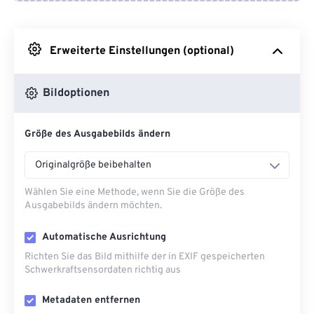
Von Google Drive
Erweiterte Einstellungen (optional)
Von OneDrive
Bildoptionen
Von URL
Größe des Ausgabebilds ändern
Originalgröße beibehalten
Wählen Sie eine Methode, wenn Sie die Größe des
Ausgabebilds ändern möchten.
Automatische Ausrichtung
Richten Sie das Bild mithilfe der in EXIF ​​gespeicherten
Schwerkraftsensordaten richtig aus
Metadaten entfernen