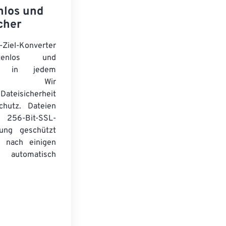
nlos und
cher
-Ziel-Konverter
tenlos und
ert in jedem
wser. Wir
Dateisicherheit
chutz. Dateien
256-Bit-SSL-
lung geschützt
 nach einigen
automatisch