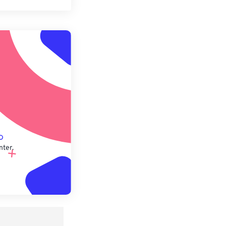
n zurücksetzen
 anwenden
speichern
nter.