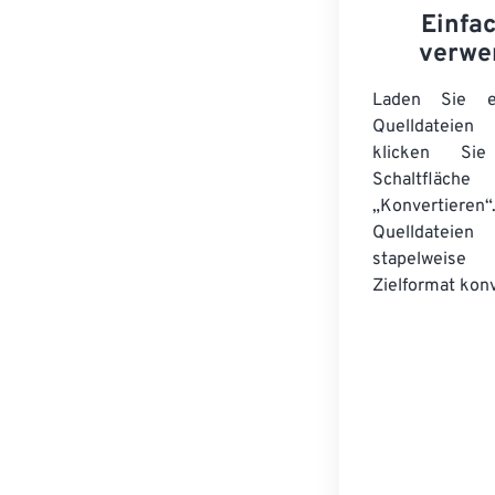
Einfa
verwe
Laden Sie ei
Quelldateie
klicken Si
Schaltfläche
„Konvertieren“
Quelldateien
stapelwei
Zielformat konv