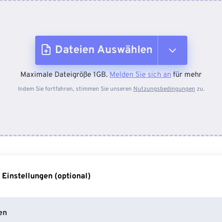
Dateien Auswählen
Maximale Dateigröße 1GB.
Melden Sie sich an
für mehr
Vom Gerät
Indem Sie fortfahren, stimmen Sie unseren
Nutzungsbedingungen
zu.
Von Dropbox
Von Google Drive
 Einstellungen (optional)
Von OneDrive
en
Von URL