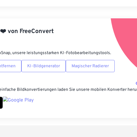
Alle Optione
Aus Vorgabe
❤️
von
FreeConvert
Als Vorgabe 
pSnap, unsere leistungsstarken KI-Fotobearbeitungstools.
ntfernen
KI-Bildgenerator
Magischer Radierer
einfache Bildkonvertierungen laden Sie unsere mobilen Konverter heru