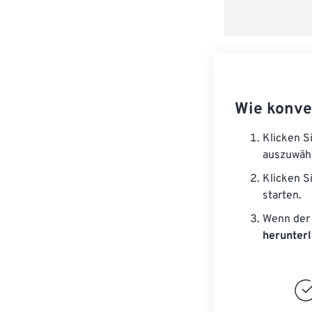
Wie konve
Klicken S
auszuwäh
Klicken S
starten.
Wenn der 
herunter