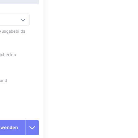
 Ausgabebilds
eicherten
 und
anwenden