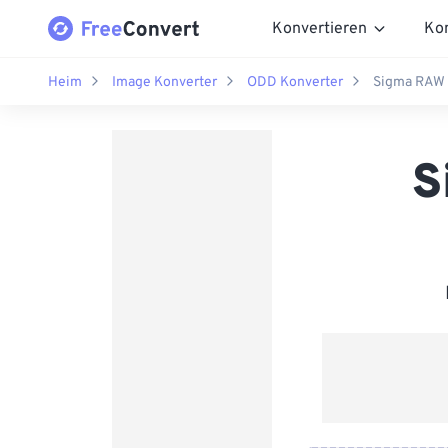
Konvertieren
Ko
Heim
Image Konverter
ODD Konverter
Sigma RAW 
S