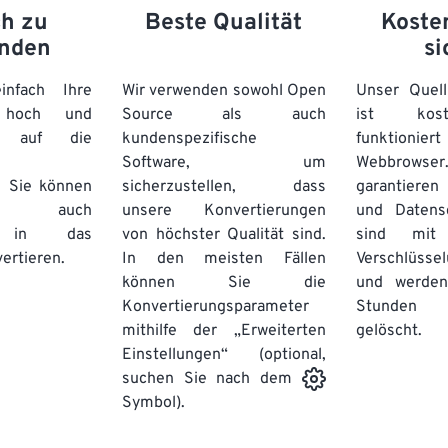
ch zu
Beste Qualität
Koste
nden
si
nfach Ihre
Wir verwenden sowohl Open
Unser Quell
n hoch und
Source als auch
ist kos
e auf die
kundenspezifische
funktioni
Software, um
Webbro
. Sie können
sicherzustellen, dass
garantieren 
auch
unsere Konvertierungen
und Datens
se in das
von höchster Qualität sind.
sind mit 
ertieren.
In den meisten Fällen
Verschlüsse
können Sie die
und werden
Konvertierungsparameter
Stunden 
mithilfe der „Erweiterten
gelöscht.
Einstellungen“ (optional,
suchen Sie nach dem
Symbol).