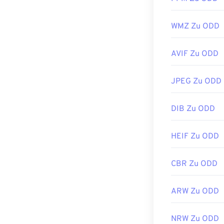
Alternativ könn
Lightroom
ode
WMZ Zu ODD
der Nachbearbe
JPG
), PNG, TI
AVIF Zu ODD
öffnen, verwen
darktable
verwe
JPEG Zu ODD
XnView MP
.
DIB Zu ODD
Entwickelt von
Erstveröffentl
HEIF Zu ODD
Nützliche Link
CBR Zu ODD
https://whatis
ARW Zu ODD
NRW Zu ODD