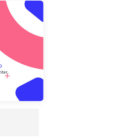
 anwenden
speichern
nter.