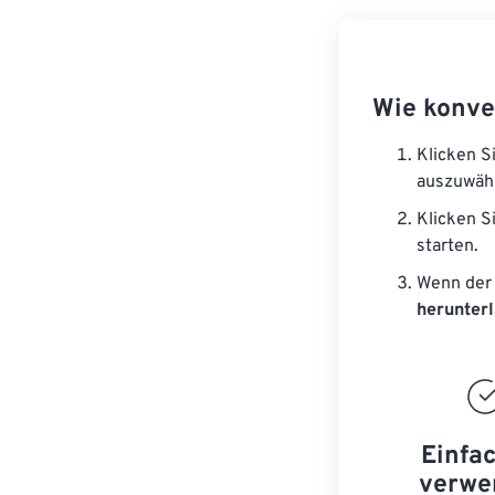
Wie konve
Klicken S
auszuwäh
Klicken S
starten.
Wenn der 
herunter
Einfa
verwe