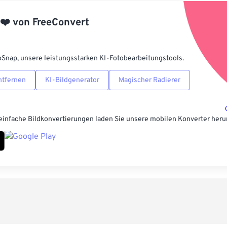
Aus Vorgabe
❤️
von
FreeConvert
Als Vorgabe 
pSnap, unsere leistungsstarken KI-Fotobearbeitungstools.
ntfernen
KI-Bildgenerator
Magischer Radierer
einfache Bildkonvertierungen laden Sie unsere mobilen Konverter heru