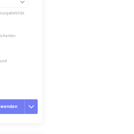
 Ausgabebilds
eicherten
 und
anwenden
n zurücksetzen