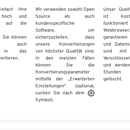
nfach Ihre
Wir verwenden sowohl Open
Unser Quell
n hoch und
Source als auch
ist kos
e auf die
kundenspezifische
funktioni
Software, um
Webbro
. Sie können
sicherzustellen, dass
garantieren 
auch
unsere Konvertierungen
und Datens
se in das
von höchster Qualität sind.
sind mit 
ertieren.
In den meisten Fällen
Verschlüsse
können Sie die
und werden
Konvertierungsparameter
Stunden 
mithilfe der „Erweiterten
gelöscht.
Einstellungen“ (optional,
suchen Sie nach dem
Symbol).