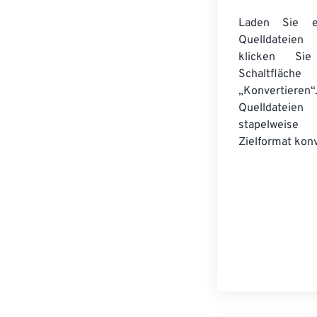
Laden Sie ei
Quelldateie
klicken Si
Schaltfläche
„Konvertieren“
Quelldateien
stapelwei
Zielformat konv