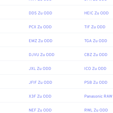
en Sie einen universellen Bildbetrachter wie
Adobe Photoshop
r
Zoner Photo Studio
(eine Alternative zu Adobe-Produkten) v
DDS Zu ODD
HEIC Zu ODD
itung werden RAW-Dateien normalerweise in die Dateitypen 
FF oder BMP konvertiert. Um RAW unter Microsoft Windows o
PCX Zu ODD
TIF Zu ODD
den Sie die oben beschriebenen Optionen. Unter Linux/Unix k
nden. Für einen plattformübergreifenden Betrachter versuche
EMZ Zu ODD
TGA Zu ODD
DJVU Zu ODD
CBZ Zu ODD
:
Internationale Organisation für Normung (ISO)
ichung:
2001
JXL Zu ODD
ICO Zu ODD
s:
JFIF Zu ODD
PSB Zu ODD
.techtarget.com/fileformat/RAW-Raw-File-Format-bitmap
X3F Zu ODD
Panasonic RAW
NEF Zu ODD
RWL Zu ODD