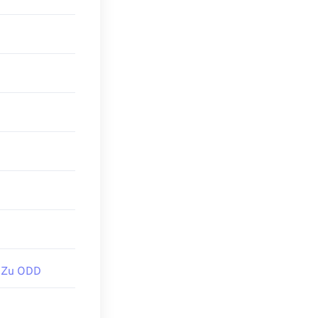
, Adobe
erwenden. Nach
JPEG (
RAW zu
der macOS zu
önnen Sie
n Sie es mit
 Zu ODD