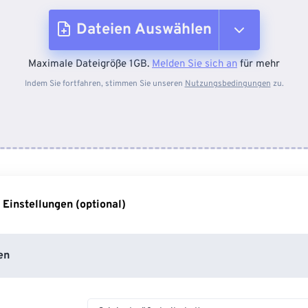
Dateien Auswählen
Maximale Dateigröße 1GB.
Melden Sie sich an
für mehr
Vom Gerät
Indem Sie fortfahren, stimmen Sie unseren
Nutzungsbedingungen
zu.
Von Dropbox
Von Google Drive
 Einstellungen (optional)
Von OneDrive
en
Von URL