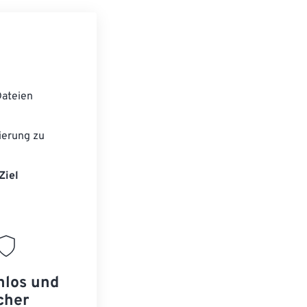
ateien
ierung zu
Ziel
nlos und
cher