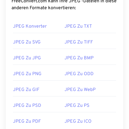
FreeConvert.com kann Ihre JPEG -Dateien in diese
https://en.wikipedia.org/wiki/JPEG
anderen Formate konvertieren:
https://www.lifewire.com/jpg-jpeg-file-4139913
JPEG Konverter
JPEG Zu TXT
JPEG Zu SVG
JPEG Zu TIFF
JPEG Zu JPG
JPEG Zu BMP
JPEG Zu PNG
JPEG Zu ODD
JPEG Zu GIF
JPEG Zu WebP
JPEG Zu PSD
JPEG Zu PS
JPEG Zu PDF
JPEG Zu ICO