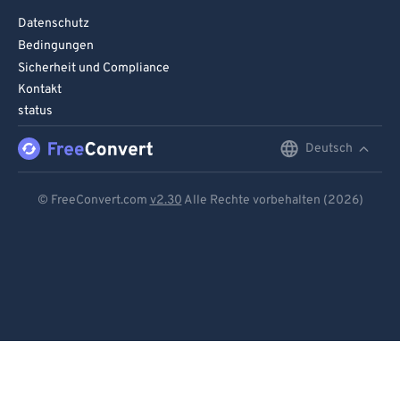
Datenschutz
Bedingungen
Sicherheit und Compliance
Kontakt
status
Deutsch
English
Deutsch
© FreeConvert.com
v2.30
Alle Rechte vorbehalten (2026)
Español
Français
Português
Italiano
Dutch