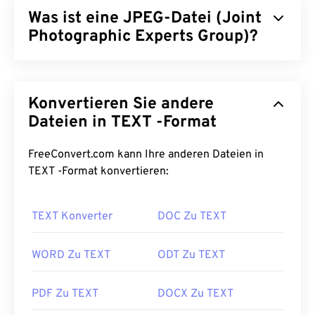
Was ist eine JPEG-Datei (Joint
Photographic Experts Group)?
JPEG (Joint Photographic Experts Group) ist ein
universelles Dateiformat, das einen Algorithmus
Konvertieren Sie andere
zur Komprimierung von Fotos und Grafiken
verwendet. Die hohe Komprimierung, die JPEG
Dateien in TEXT -Format
bietet, ist der Grund für seine weite Verbreitung.
Aufgrund ihrer relativ geringen Größe eignen sich
FreeConvert.com kann Ihre anderen Dateien in
JPEG-Dateien hervorragend für den Transport im
TEXT -Format konvertieren:
Internet und die Verwendung auf Webseiten. Mit
unserem
JPEG-Komprimierungstool
können Sie
die
TEXT Konverter
DOC Zu TEXT
Dateigröße um bis zu 80 % reduzieren!
Wenn Sie eine noch bessere Komprimierung
WORD Zu TEXT
ODT Zu TEXT
benötigen, können Sie
JPG in WebP
konvertieren,
ein neueres und besser komprimierbares
PDF Zu TEXT
DOCX Zu TEXT
Dateiformat.