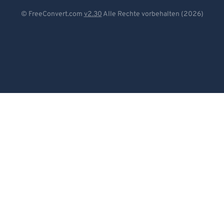
Deutsch
© FreeConvert.com
v2.30
Alle Rechte vorbehalten (2026)
Español
Français
Português
Italiano
Dutch
日本語
简体中文
繁體中文
한국어
Svenska