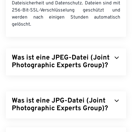
Dateisicherheit und Datenschutz. Dateien sind mit
256-Bit-SSL-Verschlüsselung geschützt und
werden nach einigen Stunden automatisch
gelöscht.
Was ist eine JPEG-Datei (Joint
Photographic Experts Group)?
JPEG (Joint Photographic Experts Group) ist ein
universelles Dateiformat, das einen Algorithmus
zur Komprimierung von Fotos und Grafiken
Was ist eine JPG-Datei (Joint
verwendet. Die hohe Komprimierung, die JPEG
bietet, ist der Grund für seine weite Verbreitung.
Photographic Experts Group)?
Aufgrund ihrer relativ geringen Größe eignen sich
JPEG-Dateien hervorragend für den Transport im
JPG (Joint Photographic Experts Group) ist ein
Internet und die Verwendung auf Webseiten. Mit
universelles Dateiformat, das Fotos und Grafiken