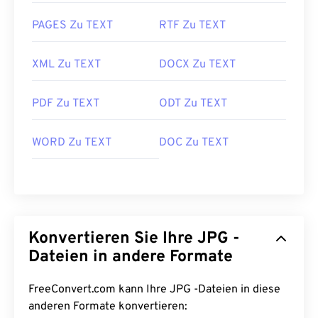
Fast alle Bildbetrachter und Anwendungen
PAGES Zu TEXT
RTF Zu TEXT
erkennen und können JPG-Dateien öffnen. Ein
einfacher Doppelklick auf die JPG-Datei öffnet sie
in der Regel in Ihrem Standard-Bildbetrachter,
XML Zu TEXT
DOCX Zu TEXT
Bildeditor oder Webbrowser. Um eine bestimmte
Anwendung zum Öffnen der Datei auszuwählen,
PDF Zu TEXT
ODT Zu TEXT
klicken Sie mit der rechten Maustaste und wählen
Sie „Öffnen mit“.
WORD Zu TEXT
DOC Zu TEXT
JPG-Dateien werden in gängigen Webbrowsern wie
Chrome
, Microsoft-Anwendungen wie
Microsoft
Photos
und Mac OS-Anwendungen wie
Apple
Preview
automatisch geöffnet. Verwenden Sie zum
Ändern der Größe von JPEG-Bildern unser Tool
Konvertieren Sie Ihre JPG -
„Image Resizer“
.
Dateien in andere Formate
Entwickelt von:
Joint Photographic Experts Group
FreeConvert.com kann Ihre JPG -Dateien in diese
Erstveröffentlichung:
18. September 1992
anderen Formate konvertieren:
Verwandte JPG-Tools: