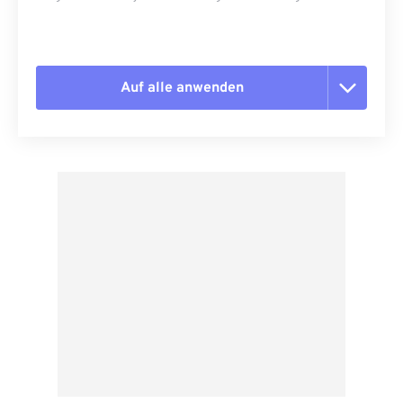
Auf alle anwenden
Alle Optionen zurücksetzen
Aus Vorgabe anwenden
Als Vorgabe speichern