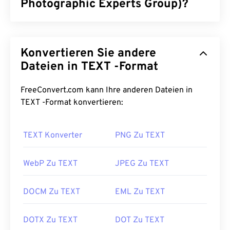
Photographic Experts Group)?
JPG (Joint Photographic Experts Group) ist ein
universelles Dateiformat, das Fotos und Grafiken
Konvertieren Sie andere
mithilfe eines Algorithmus komprimiert. Die hohe
Komprimierung von JPG ist der Grund für seine
Dateien in TEXT -Format
weite Verbreitung. Aufgrund ihrer relativ geringen
Größe eignen sich JPG-Dateien hervorragend für
FreeConvert.com kann Ihre anderen Dateien in
den Transport im Internet und die Verwendung auf
TEXT -Format konvertieren:
Websites. Mit unserem
JPEG-Komprimierungstool
können Sie
die Dateigröße um bis zu 80 %
TEXT Konverter
PNG Zu TEXT
reduzieren!
Wenn Sie eine noch bessere Komprimierung
WebP Zu TEXT
JPEG Zu TEXT
benötigen, können Sie
JPG in WebP
konvertieren,
ein neueres und besser komprimierbares
DOCM Zu TEXT
EML Zu TEXT
Dateiformat.
Wie öffnet man eine JPG-Datei?
DOTX Zu TEXT
DOT Zu TEXT