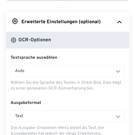
Von Google Drive
Erweiterte Einstellungen (optional)
Von OneDrive
OCR-Optionen
Von URL
Textsprache auswählen
Auto
Wählen Sie die Sprache des Textes in Ihrem Bild. Dies trägt
zu einer genaueren OCR-Konvertierung bei.
Ausgabeformat
Text
Das Ausgabe-Dropdown-Menü bleibt als Text, die
Ausgabedatei hat jedoch die obige Erweiterung.