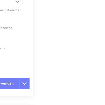
 Ausgabebilds
eicherten
 und
anwenden
n zurücksetzen