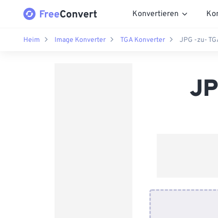
Konvertieren
Ko
Heim
Image Konverter
TGA Konverter
JPG -zu- TG
JP