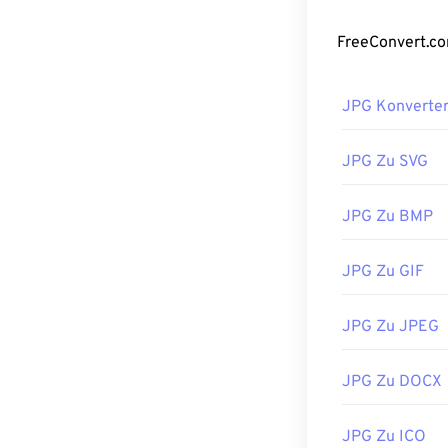
JPG-Dateien w
Microsoft Phot
Verwenden Sie 
Entwickelt von
JPG Konverte
Erstveröffentl
Verwandte JPG
JPG Zu SVG
Verwenden Sie
JPG Zu BMP
JPG Zu GIF
JPG Zu JPEG
JPG Zu DOCX
JPG Zu ICO