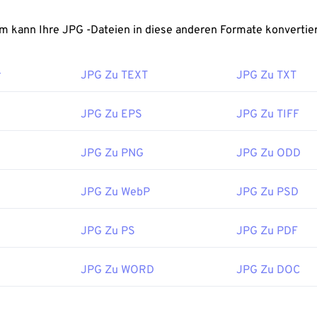
erden in gängigen Webbrowsern wie
Chrome
, Microsoft-Anwe
os
und Mac OS-Anwendungen wie
Apple Preview
automatisch g
FreeConvert.com kann Ihre JPG -Dateien in diese anderen Formate konverti
zum Ändern der Größe von JPEG-Bildern unser Tool
„Image R
:
Joint Photographic Experts Group
r
JPG Zu TEXT
JPG Zu TXT
ichung:
18. September 1992
-Tools:
JPG Zu EPS
JPG Zu TIFF
 unseren
Farbwähler,
um Farben aus Bildern auszuwählen
JPG Zu PNG
JPG Zu ODD
JPG Zu WebP
JPG Zu PSD
JPG Zu PS
JPG Zu PDF
JPG Zu WORD
JPG Zu DOC