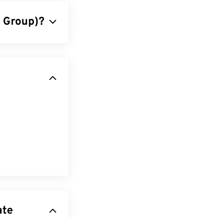
s Group)?
 Fotos und
n JPG ist der
en sich JPG-
ebsites. Mit
% reduzieren!
ebP
öffnen. Ein
dard-
 zum Öffnen der
fnen mit“.
rmate