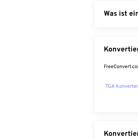
Was ist e
JPG (Joint Phot
Grafiken mithi
Grund für seine
Dateien hervor
unserem
JPEG-
Wenn Sie eine 
konvertieren, 
TGA Konverte
Wie öffne
Fast alle Bild
einfacher Doppe
Bildbetrachter
Datei auszuwähl