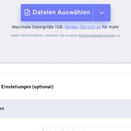
Dateien Auswählen
Maximale Dateigröße 1GB.
Melden Sie sich an
für mehr
Vom Gerät
Indem Sie fortfahren, stimmen Sie unseren
Nutzungsbedingungen
zu.
Von Dropbox
Von Google Drive
 Einstellungen (optional)
Von OneDrive
en
Von URL