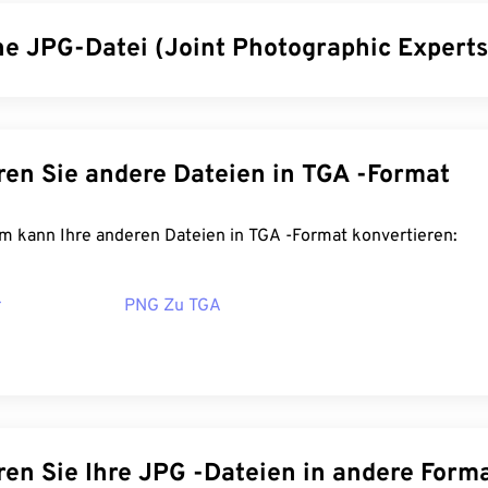
ine JPG-Datei (Joint Photographic Expert
ographic Experts Group) ist ein universelles Dateiformat, das
lfe eines Algorithmus komprimiert. Die hohe Komprimierung vo
 weite Verbreitung. Aufgrund ihrer relativ geringen Größe eign
Konvertieren Sie andere Dateien in TGA -Format
ragend für den Transport im Internet und die Verwendung auf W
Komprimierungstool
können Sie
die Dateigröße um bis zu 80 
FreeConvert.com kann Ihre anderen Dateien in TGA -Format konvertieren:
noch bessere Komprimierung benötigen, können Sie
JPG in W
ein neueres und besser komprimierbares Dateiformat.
r
PNG Zu TGA
t man eine JPG-Datei?
betrachter und Anwendungen erkennen und können JPG-Dateien 
lklick auf die JPG-Datei öffnet sie in der Regel in Ihrem Stan
, Bildeditor oder Webbrowser. Um eine bestimmte Anwendung
en, klicken Sie mit der rechten Maustaste und wählen Sie „Öf
Konvertieren Sie Ihre JPG -Dateien in andere Fo