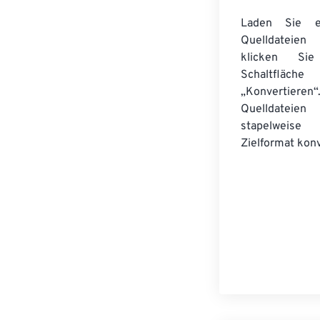
Laden Sie ei
Quelldateie
klicken Si
Schaltfläche
„Konvertieren“
Quelldateien
stapelwei
Zielformat konv