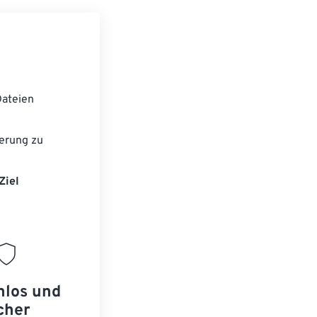
ateien
erung zu
Ziel
nlos und
cher