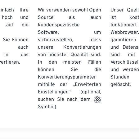
nfach Ihre
Wir verwenden sowohl Open
Unser Quell
n hoch und
Source als auch
ist kos
e auf die
kundenspezifische
funktioni
Software, um
Webbro
. Sie können
sicherzustellen, dass
garantieren 
auch
unsere Konvertierungen
und Datens
se in das
von höchster Qualität sind.
sind mit 
ertieren.
In den meisten Fällen
Verschlüsse
können Sie die
und werden
Konvertierungsparameter
Stunden 
mithilfe der „Erweiterten
gelöscht.
Einstellungen“ (optional,
suchen Sie nach dem
Symbol).