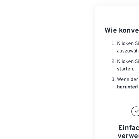
Wie konve
Klicken S
auszuwäh
Klicken S
starten.
Wenn der 
herunter
Einfa
verwe