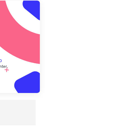
 anwenden
speichern
nter.