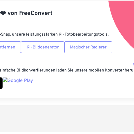
Aus Vorgabe
❤️
von
FreeConvert
Als Vorgabe 
pSnap, unsere leistungsstarken KI-Fotobearbeitungstools.
ntfernen
KI-Bildgenerator
Magischer Radierer
einfache Bildkonvertierungen laden Sie unsere mobilen Konverter heru