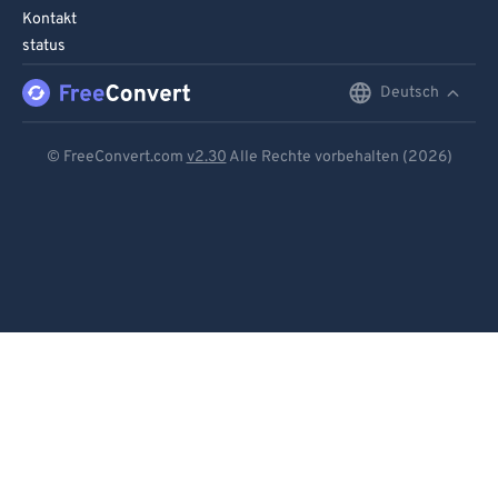
Kontakt
status
Deutsch
English
Deutsch
© FreeConvert.com
v2.30
Alle Rechte vorbehalten (2026)
Español
Français
Português
Italiano
Dutch
日本語
简体中文