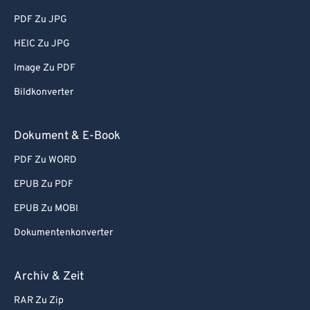
85
85
PDF Zu JPG
86
86
HEIC Zu JPG
87
87
Image Zu PDF
88
88
Bildkonverter
89
89
90
90
Dokument & E-Book
91
91
PDF Zu WORD
92
92
EPUB Zu PDF
93
93
EPUB Zu MOBI
94
94
Dokumentenkonverter
95
95
96
96
Archiv & Zeit
97
97
RAR Zu Zip