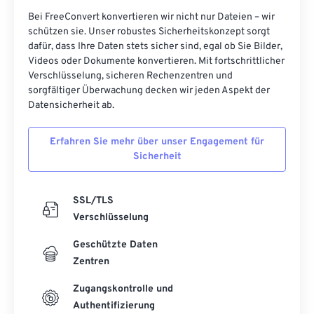
Bei FreeConvert konvertieren wir nicht nur Dateien – wir
46
46
46
46
46
46
schützen sie. Unser robustes Sicherheitskonzept sorgt
47
47
47
47
47
47
dafür, dass Ihre Daten stets sicher sind, egal ob Sie Bilder,
Videos oder Dokumente konvertieren. Mit fortschrittlicher
48
48
48
48
48
48
Verschlüsselung, sicheren Rechenzentren und
sorgfältiger Überwachung decken wir jeden Aspekt der
49
49
49
49
49
49
Datensicherheit ab.
50
50
50
50
50
50
51
51
51
51
51
51
Erfahren Sie mehr über unser Engagement für
Sicherheit
52
52
52
52
52
52
53
53
53
53
53
53
SSL/TLS
54
54
54
54
54
54
Verschlüsselung
55
55
55
55
55
55
Geschützte Daten
56
56
56
56
56
56
Zentren
57
57
57
57
57
57
Zugangskontrolle und
58
58
58
58
58
58
Authentifizierung