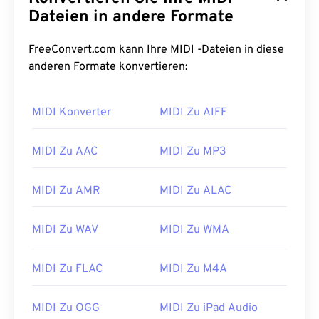
06
06
06
06
06
06
06
06
Dateien in andere Formate
07
07
07
07
07
07
07
07
FreeConvert.com kann Ihre MIDI -Dateien in diese
08
08
08
08
08
08
08
08
anderen Formate konvertieren:
09
09
09
09
09
09
09
09
10
10
10
10
10
10
10
10
MIDI Konverter
MIDI Zu AIFF
11
11
11
11
11
11
11
11
MIDI Zu AAC
MIDI Zu MP3
12
12
12
12
12
12
12
12
13
13
13
13
13
13
13
13
MIDI Zu AMR
MIDI Zu ALAC
14
14
14
14
14
14
14
14
15
15
15
15
15
15
15
15
MIDI Zu WAV
MIDI Zu WMA
16
16
16
16
16
16
16
16
MIDI Zu FLAC
MIDI Zu M4A
17
17
17
17
17
17
17
17
18
18
18
18
18
18
18
18
MIDI Zu OGG
MIDI Zu iPad Audio