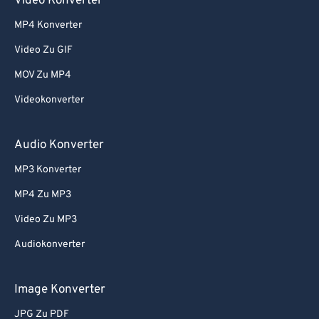
Video Konverter
72
72
MP4 Konverter
73
73
Video Zu GIF
74
74
MOV Zu MP4
75
75
Videokonverter
76
76
77
77
Audio Konverter
78
78
MP3 Konverter
79
79
MP4 Zu MP3
80
80
Video Zu MP3
81
81
Audiokonverter
82
82
83
83
Image Konverter
84
84
JPG Zu PDF