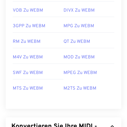
VOB Zu WEBM
DIVX Zu WEBM
3GPP Zu WEBM
MPG Zu WEBM
RM Zu WEBM
QT Zu WEBM
00
00
00
00
00
00
00
00
M4V Zu WEBM
MOD Zu WEBM
SWF Zu WEBM
MPEG Zu WEBM
00
00
00
00
00
00
00
00
01
01
01
01
01
01
01
01
MTS Zu WEBM
M2TS Zu WEBM
02
02
02
02
02
02
02
02
03
03
03
03
03
03
03
03
04
04
04
04
04
04
04
04
05
05
05
05
05
05
05
05
Konvertieren Sie Ihre MIDI -