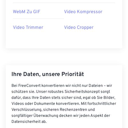
36
36
36
36
36
36
WebM Zu GIF
Video Kompressor
37
37
37
37
37
37
Video Trimmer
Video Cropper
38
38
38
38
38
38
39
39
39
39
39
39
40
40
40
40
40
40
41
41
41
41
41
41
42
42
42
42
42
42
Ihre Daten, unsere Priorität
43
43
43
43
43
43
Bei FreeConvert konvertieren wir nicht nur Dateien – wir
44
44
44
44
44
44
schützen sie. Unser robustes Sicherheitskonzept sorgt
45
45
45
45
45
45
dafür, dass Ihre Daten stets sicher sind, egal ob Sie Bilder,
Videos oder Dokumente konvertieren. Mit fortschrittlicher
46
46
46
46
46
46
Verschlüsselung, sicheren Rechenzentren und
47
47
47
47
47
47
sorgfältiger Überwachung decken wir jeden Aspekt der
Datensicherheit ab.
48
48
48
48
48
48