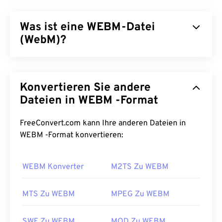
Was ist eine WEBM-Datei
(WebM)?
WebM (WEBM) ist ein
frei lizenzierter
Dateicontainer für das Web. Ursprünglich war er
Konvertieren Sie andere
speziell auf HTML5-Kompatibilität ausgelegt. Er
unterstützt Kapitel, Untertitel, Metadaten-Tags,
Dateien in WEBM -Format
Streaming, Anhänge, 3D-Codecs, 3D-Container
und Hardware-Player. WEBM komprimiert
FreeConvert.com kann Ihre anderen Dateien in
Videostreams mit
VP8-
oder
VP9-
Codecs und
WEBM -Format konvertieren:
Audio mit
Vorbis-
oder
Opus-
Codecs.
WEBM Konverter
M2TS Zu WEBM
Wie öffnet man eine WEBM-
Datei?
MTS Zu WEBM
MPEG Zu WEBM
VLC Media Player
und
MPlayer
können WEBM-
Dateien auf jedem Betriebssystem öffnen. Weitere
SWF Zu WEBM
MOD Zu WEBM