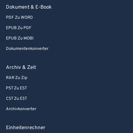
88
88
Dokument & E-Book
89
89
PDF Zu WORD
90
90
EPUB Zu PDF
91
91
EPUB Zu MOBI
92
92
Dokumentenkonverter
93
93
94
94
Archiv & Zeit
95
95
RAR Zu Zip
96
96
PST Zu EST
97
97
CST Zu EST
98
98
Archivkonverter
99
99
Einheitenrechner