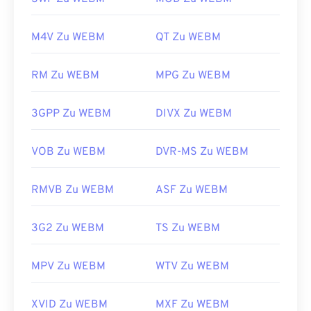
gute Optionen zum Öffnen von WEBM sind
Winamp
für Microsoft Windows und
Elmedia
für
M4V Zu WEBM
QT Zu WEBM
Mac OS X.
Microsoft-Browser verfügen nicht über integrierte
RM Zu WEBM
MPG Zu WEBM
WebM-
Codecs
. Installieren Sie die
Codecs
daher
separat. Die meisten Browser unterstützen jedoch
3GPP Zu WEBM
DIVX Zu WEBM
WEBM-Dateien.
Entwickelt von:
Google
;
CoreCodec, Inc.
VOB Zu WEBM
DVR-MS Zu WEBM
Erstveröffentlichung:
2010
Nützliche Links:
RMVB Zu WEBM
ASF Zu WEBM
https://en.wikipedia.org/wiki/WebM
3G2 Zu WEBM
TS Zu WEBM
https://tools.google.com/dlpage/webmmf/
MPV Zu WEBM
WTV Zu WEBM
XVID Zu WEBM
MXF Zu WEBM