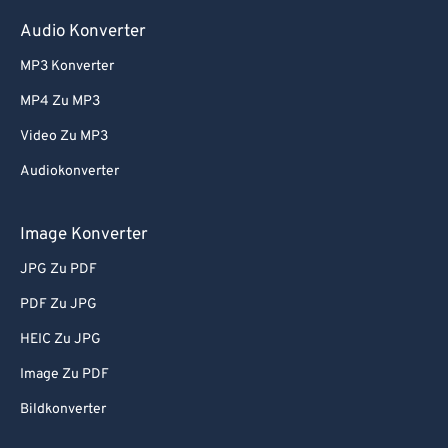
75
75
Audio Konverter
76
76
MP3 Konverter
77
77
MP4 Zu MP3
78
78
Video Zu MP3
79
79
Audiokonverter
80
80
81
81
Image Konverter
82
82
JPG Zu PDF
83
83
PDF Zu JPG
84
84
HEIC Zu JPG
85
85
Image Zu PDF
86
86
Bildkonverter
87
87