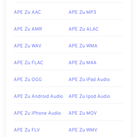
09
09
09
09
09
09
09
09
APE Zu AAC
APE Zu MP3
10
10
10
10
10
10
10
10
11
11
11
11
11
11
11
11
APE Zu AMR
APE Zu ALAC
12
12
12
12
12
12
12
12
13
13
13
13
13
13
13
13
APE Zu WAV
APE Zu WMA
14
14
14
14
14
14
14
14
APE Zu FLAC
APE Zu M4A
15
15
15
15
15
15
15
15
16
16
16
16
16
16
16
16
APE Zu OGG
APE Zu iPad Audio
17
17
17
17
17
17
17
17
APE Zu Android Audio
APE Zu Ipod Audio
18
18
18
18
18
18
18
18
19
19
19
19
19
19
19
19
APE Zu iPhone Audio
APE Zu MOV
20
20
20
20
20
20
20
20
21
21
21
21
21
21
21
21
APE Zu FLV
APE Zu WMV