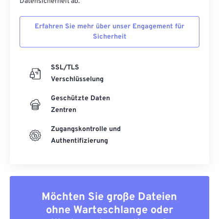
Datensicherheit ab.
48
48
48
48
48
48
49
49
49
49
49
49
Erfahren Sie mehr über unser Engagement für
50
50
50
50
50
50
Sicherheit
51
51
51
51
51
51
SSL/TLS
52
52
52
52
52
52
Verschlüsselung
53
53
53
53
53
53
Geschützte Daten
54
54
54
54
54
54
Zentren
55
55
55
55
55
55
Zugangskontrolle und
56
56
56
56
56
56
Authentifizierung
57
57
57
57
57
57
58
58
58
58
58
58
59
59
59
59
59
59
Möchten Sie große Dateien
60
60
ohne Warteschlange oder