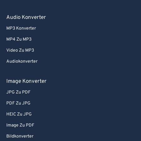
75
75
Audio Konverter
76
76
MP3 Konverter
77
77
MP4 Zu MP3
78
78
Video Zu MP3
79
79
Audiokonverter
80
80
81
81
Image Konverter
82
82
JPG Zu PDF
83
83
PDF Zu JPG
84
84
HEIC Zu JPG
85
85
Image Zu PDF
86
86
Bildkonverter
87
87