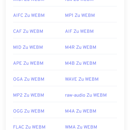
gute Optionen zum Öffnen von WEBM sind
Winamp
für Microsoft Windows und
Elmedia
für
AIFC Zu WEBM
MP1 Zu WEBM
Mac OS X.
Microsoft-Browser verfügen nicht über integrierte
CAF Zu WEBM
AIF Zu WEBM
WebM-
Codecs
. Installieren Sie die
Codecs
daher
separat. Die meisten Browser unterstützen jedoch
MID Zu WEBM
M4R Zu WEBM
WEBM-Dateien.
Entwickelt von:
Google
;
CoreCodec, Inc.
APE Zu WEBM
M4B Zu WEBM
Erstveröffentlichung:
2010
Nützliche Links:
OGA Zu WEBM
WAVE Zu WEBM
https://en.wikipedia.org/wiki/WebM
MP2 Zu WEBM
raw-audio Zu WEBM
https://tools.google.com/dlpage/webmmf/
OGG Zu WEBM
M4A Zu WEBM
FLAC Zu WEBM
WMA Zu WEBM