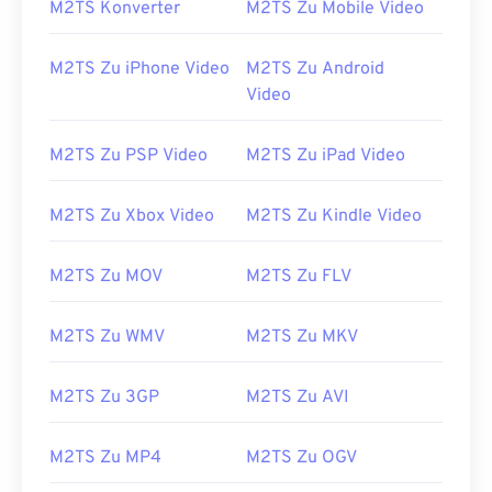
M2TS Konverter
M2TS Zu Mobile Video
13
13
13
13
13
13
13
13
M2TS Zu iPhone Video
M2TS Zu Android
14
14
14
14
14
14
14
14
Video
15
15
15
15
15
15
15
15
16
16
16
16
16
16
16
16
M2TS Zu PSP Video
M2TS Zu iPad Video
17
17
17
17
17
17
17
17
M2TS Zu Xbox Video
M2TS Zu Kindle Video
18
18
18
18
18
18
18
18
19
19
19
19
19
19
19
19
M2TS Zu MOV
M2TS Zu FLV
20
20
20
20
20
20
20
20
21
21
21
21
21
21
21
21
M2TS Zu WMV
M2TS Zu MKV
22
22
22
22
22
22
22
22
M2TS Zu 3GP
M2TS Zu AVI
23
23
23
23
23
23
23
23
24
24
24
24
24
24
M2TS Zu MP4
M2TS Zu OGV
25
25
25
25
25
25