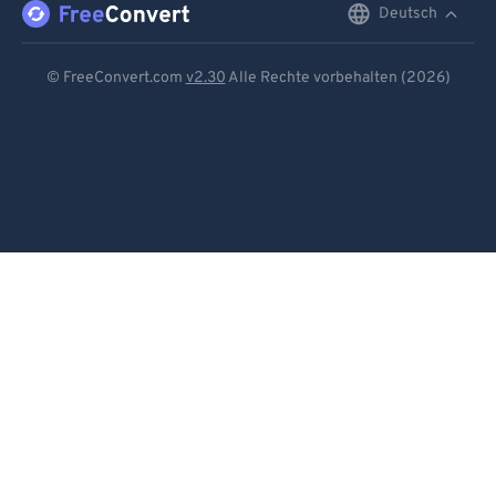
Deutsch
English
Deutsch
© FreeConvert.com
v2.30
Alle Rechte vorbehalten (2026)
Español
Français
Português
Italiano
Dutch
日本語
简体中文
繁體中文
한국어