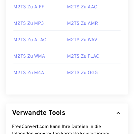
M2TS Zu AIFF
M2TS Zu AAC
26
26
26
26
26
26
27
27
27
27
27
27
M2TS Zu MP3
M2TS Zu AMR
28
28
28
28
28
28
29
29
29
29
29
29
M2TS Zu ALAC
M2TS Zu WAV
30
30
30
30
30
30
M2TS Zu WMA
M2TS Zu FLAC
31
31
31
31
31
31
32
32
32
32
32
32
M2TS Zu M4A
M2TS Zu OGG
33
33
33
33
33
33
34
34
34
34
34
34
35
35
35
35
35
35
36
36
36
36
36
36
Verwandte Tools
37
37
37
37
37
37
FreeConvert.com kann Ihre Dateien in die
38
38
38
38
38
38