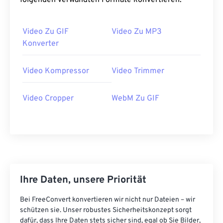
folgenden verwandten Formate konvertieren:
39
39
39
39
39
39
40
40
40
40
40
40
Video Zu GIF
Video Zu MP3
Konverter
41
41
41
41
41
41
42
42
42
42
42
42
Video Kompressor
Video Trimmer
43
43
43
43
43
43
44
44
44
44
44
44
Video Cropper
WebM Zu GIF
45
45
45
45
45
45
46
46
46
46
46
46
47
47
47
47
47
47
48
48
48
48
48
48
Ihre Daten, unsere Priorität
49
49
49
49
49
49
50
50
50
50
50
50
Bei FreeConvert konvertieren wir nicht nur Dateien – wir
schützen sie. Unser robustes Sicherheitskonzept sorgt
51
51
51
51
51
51
dafür, dass Ihre Daten stets sicher sind, egal ob Sie Bilder,