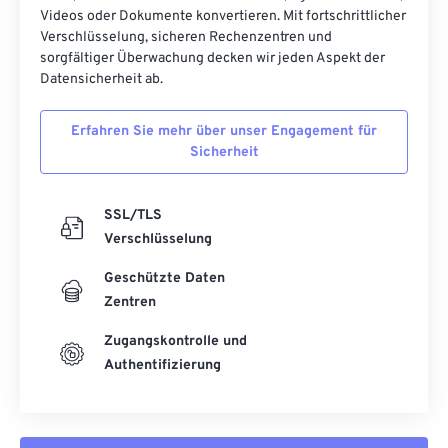
52
52
52
52
52
52
Videos oder Dokumente konvertieren. Mit fortschrittlicher
Verschlüsselung, sicheren Rechenzentren und
53
53
53
53
53
53
sorgfältiger Überwachung decken wir jeden Aspekt der
Datensicherheit ab.
54
54
54
54
54
54
55
55
55
55
55
55
Erfahren Sie mehr über unser Engagement für
56
56
56
56
56
56
Sicherheit
57
57
57
57
57
57
SSL/TLS
58
58
58
58
58
58
Verschlüsselung
59
59
59
59
59
59
Geschützte Daten
60
60
Zentren
61
61
Zugangskontrolle und
62
62
Authentifizierung
63
63
64
64