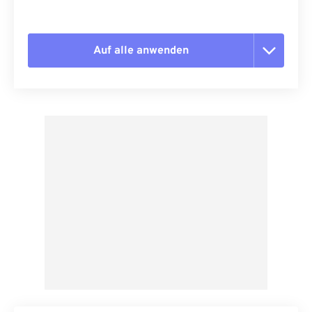
Auf alle anwenden
Alle Optionen zurücksetzen
Aus Vorgabe anwenden
Als Vorgabe speichern