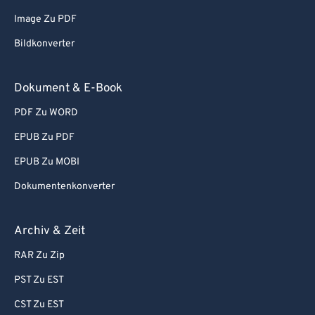
Image Zu PDF
92
92
Bildkonverter
93
93
94
94
Dokument & E-Book
95
95
PDF Zu WORD
96
96
EPUB Zu PDF
97
97
EPUB Zu MOBI
98
98
Dokumentenkonverter
99
99
Archiv & Zeit
RAR Zu Zip
PST Zu EST
CST Zu EST