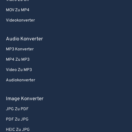
78
78
MOV Zu MP4
79
79
Videokonverter
80
80
81
81
Audio Konverter
82
82
MP3 Konverter
83
83
MP4 Zu MP3
84
84
Video Zu MP3
85
85
Audiokonverter
86
86
87
87
Image Konverter
88
88
JPG Zu PDF
89
89
PDF Zu JPG
90
90
HEIC Zu JPG
91
91