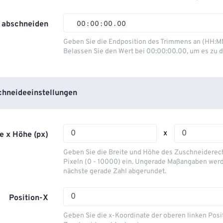
01
01
01
01
02
02
02
02
 abschneiden
00
:
00
:
00
.
00
03
03
03
03
00
00
00
00
Geben Sie die Endposition des Trimmens an (HH:M
Belassen Sie den Wert bei 00:00:00.00, um es zu d
04
04
04
04
01
01
01
01
05
05
05
05
02
02
02
02
06
06
06
06
03
03
03
03
hneideeinstellungen
07
07
07
07
04
04
04
04
08
08
08
08
05
05
05
05
x
e x Höhe (px)
09
09
09
09
06
06
06
06
Geben Sie die Breite und Höhe des Zuschneiderecht
10
10
10
10
07
07
07
07
Pixeln (0 - 10000) ein. Ungerade Maßangaben werd
nächste gerade Zahl abgerundet.
11
11
11
11
08
08
08
08
12
12
12
12
09
09
09
09
Position-X
13
13
13
13
10
10
10
10
Geben Sie die x-Koordinate der oberen linken Posi