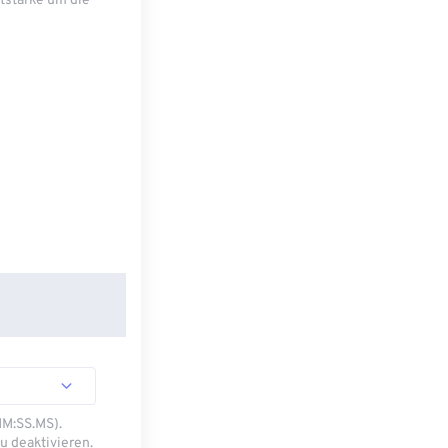
tstärke um die
MM:SS.MS).
u deaktivieren.