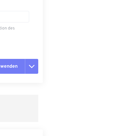
tion des
anwenden
n zurücksetzen
 anwenden
speichern