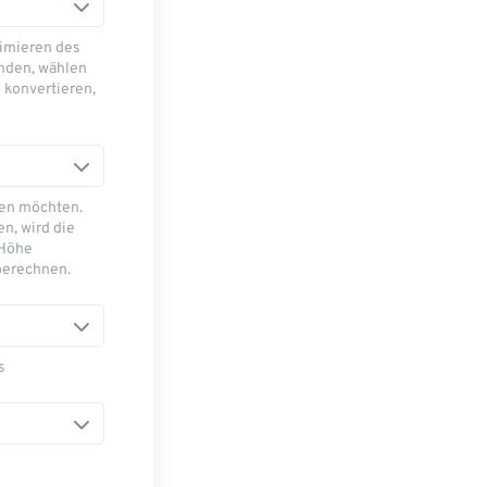
imieren des
nden, wählen
 konvertieren,
sen möchten.
n, wird die
 Höhe
berechnen.
s