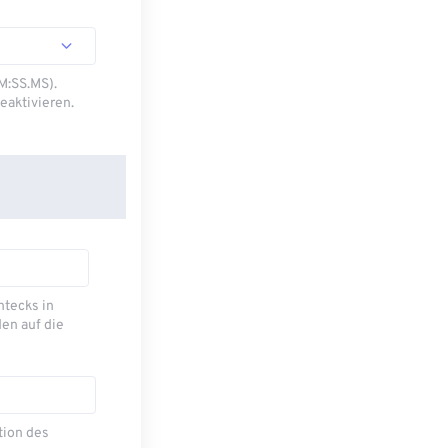
M:SS.MS).
eaktivieren.
ecks ​​in
en auf die
tion des