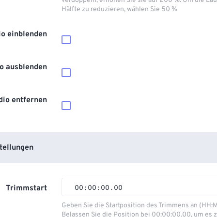
verdoppeln, erhöhen Sie sie auf 200 %. Um die Lau
Hälfte zu reduzieren, wählen Sie 50 %
io einblenden
o ausblenden
dio entfernen
tellungen
Trimmstart
00
:
00
:
00
.
00
00
00
00
00
Geben Sie die Startposition des Trimmens an (HH:
Belassen Sie die Position bei 00:00:00.00, um es z