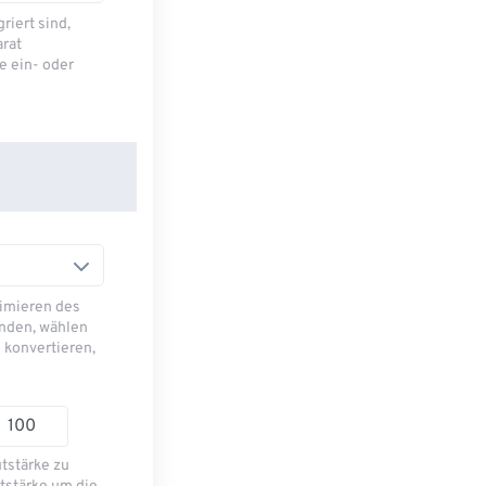
riert sind,
arat
e ein- oder
imieren des
nden, wählen
 konvertieren,
utstärke zu