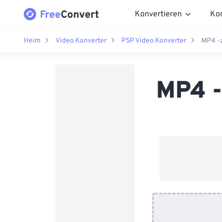
Konvertieren
Ko
Heim
Video Konverter
PSP Video Konverter
MP4 -z
MP4 -