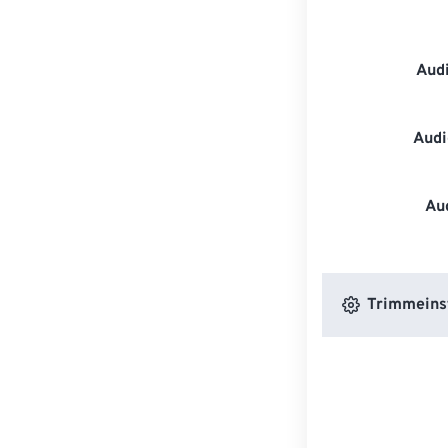
Aud
Audi
Au
Trimmeins