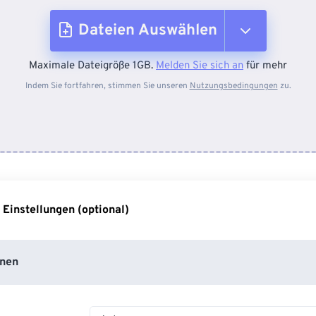
Dateien Auswählen
Maximale Dateigröße 1GB.
Melden Sie sich an
für mehr
Vom Gerät
Indem Sie fortfahren, stimmen Sie unseren
Nutzungsbedingungen
zu.
Von Dropbox
Von Google Drive
 Einstellungen (optional)
Von OneDrive
nen
Von URL