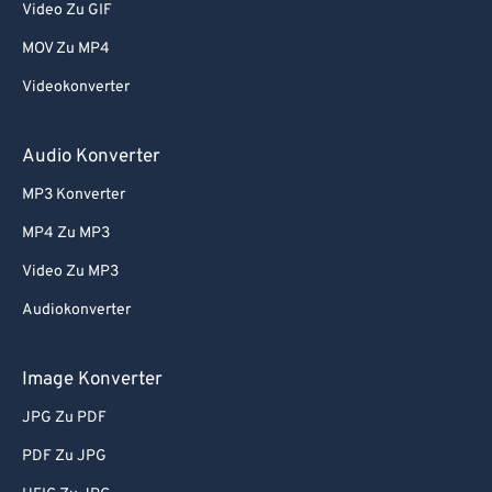
Video Zu GIF
68
68
MOV Zu MP4
69
69
Videokonverter
70
70
71
71
Audio Konverter
72
72
MP3 Konverter
73
73
MP4 Zu MP3
74
74
Video Zu MP3
75
75
Audiokonverter
76
76
77
77
Image Konverter
78
78
JPG Zu PDF
79
79
PDF Zu JPG
80
80