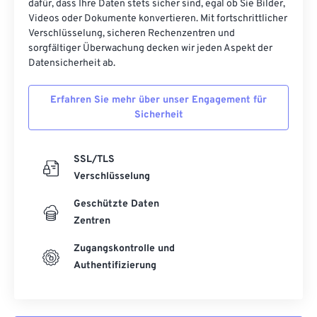
dafür, dass Ihre Daten stets sicher sind, egal ob Sie Bilder,
Videos oder Dokumente konvertieren. Mit fortschrittlicher
42
42
42
42
42
42
Verschlüsselung, sicheren Rechenzentren und
43
43
43
43
43
43
sorgfältiger Überwachung decken wir jeden Aspekt der
Datensicherheit ab.
44
44
44
44
44
44
45
45
45
45
45
45
Erfahren Sie mehr über unser Engagement für
Sicherheit
46
46
46
46
46
46
47
47
47
47
47
47
SSL/TLS
48
48
48
48
48
48
Verschlüsselung
49
49
49
49
49
49
Geschützte Daten
50
50
50
50
50
50
Zentren
51
51
51
51
51
51
Zugangskontrolle und
52
52
52
52
52
52
Authentifizierung
53
53
53
53
53
53
54
54
54
54
54
54