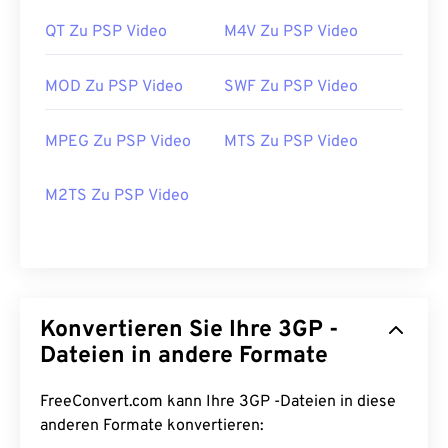
QT Zu PSP Video
M4V Zu PSP Video
MOD Zu PSP Video
SWF Zu PSP Video
MPEG Zu PSP Video
MTS Zu PSP Video
M2TS Zu PSP Video
00
00
00
00
00
00
00
00
Konvertieren Sie Ihre 3GP -
Dateien in andere Formate
00
00
00
00
00
00
00
00
FreeConvert.com kann Ihre 3GP -Dateien in diese
anderen Formate konvertieren:
01
01
01
01
01
01
01
01