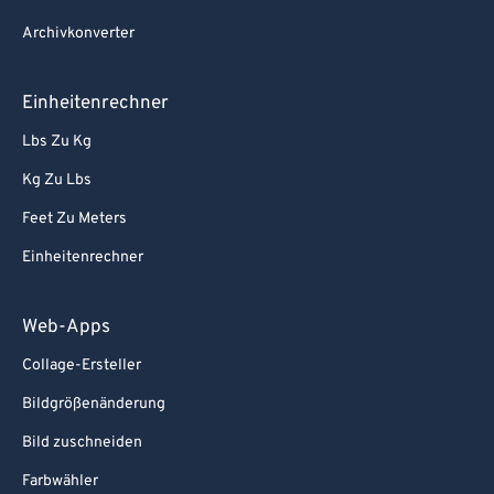
94
94
Archivkonverter
95
95
96
96
Einheitenrechner
97
97
Lbs Zu Kg
98
98
Kg Zu Lbs
99
99
Feet Zu Meters
Einheitenrechner
Web-Apps
Collage-Ersteller
Bildgrößenänderung
Bild zuschneiden
Farbwähler