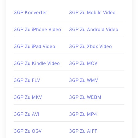
02
02
02
02
02
02
02
02
3GP Konverter
3GP Zu Mobile Video
03
03
03
03
03
03
03
03
04
04
04
04
04
04
04
04
3GP Zu iPhone Video
3GP Zu Android Video
05
05
05
05
05
05
05
05
06
06
06
06
06
06
06
06
3GP Zu iPad Video
3GP Zu Xbox Video
07
07
07
07
07
07
07
07
3GP Zu Kindle Video
3GP Zu MOV
08
08
08
08
08
08
08
08
09
09
09
09
09
09
09
09
3GP Zu FLV
3GP Zu WMV
10
10
10
10
10
10
10
10
3GP Zu MKV
3GP Zu WEBM
11
11
11
11
11
11
11
11
12
12
12
12
12
12
12
12
3GP Zu AVI
3GP Zu MP4
13
13
13
13
13
13
13
13
14
14
14
14
14
14
14
14
3GP Zu OGV
3GP Zu AIFF