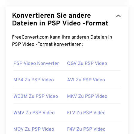
3GPP (3GP) ist ein Multimedia-Containerformat für
UMTS
-Netze (Universal Mobile
Konvertieren Sie andere
Telecommunications System) der dritten
Generation (3G), einem
Dateien in PSP Video -Format
GSM-
Standard (Global
System for Mobile). Da UMTS eine
Mobilfunktechnologie ist, ermöglicht das 3GP-
FreeConvert.com kann Ihre anderen Dateien in
Format Mobiltelefonen in UMTS-Netzen die
PSP Video -Format konvertieren:
Aufnahme, Speicherung, Bereitstellung und
Wiedergabe von Medien über drahtlose
PSP Video Konverter
OGV Zu PSP Video
Hochgeschwindigkeitsverbindungen.
Wie öffnet man eine 3GP-Datei?
MP4 Zu PSP Video
AVI Zu PSP Video
Die beste Anwendung zum Öffnen von 3GP ist
WEBM Zu PSP Video
MKV Zu PSP Video
Apple
QuickTime
. Und obwohl 3GP für Mobilgeräte
entwickelt wurde, lässt sich das Dateiformat auf
WMV Zu PSP Video
FLV Zu PSP Video
den meisten Betriebssystemen, einschließlich
Linux, Mac und Windows, problemlos öffnen.
MOV Zu PSP Video
F4V Zu PSP Video
3GP ist ein flexibles Dateiformat, das Untertitel