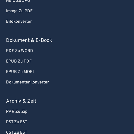
HEIC Zu JPG
81
81
Image Zu PDF
82
82
Bildkonverter
83
83
84
84
Dokument & E-Book
85
85
PDF Zu WORD
86
86
EPUB Zu PDF
87
87
EPUB Zu MOBI
88
88
Dokumentenkonverter
89
89
90
90
Archiv & Zeit
91
91
RAR Zu Zip
92
92
PST Zu EST
93
93
CST Zu EST