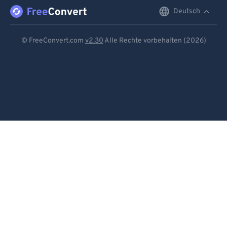
Deutsch
English
Deutsch
© FreeConvert.com
v2.30
Alle Rechte vorbehalten (2026)
Español
Français
Português
Italiano
Dutch
日本語
简体中文
繁體中文
한국어