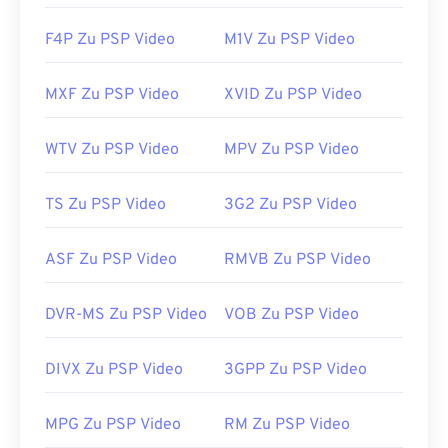
über 3GPP
Timed Text
unterstützt. Es unterstützt
keine interaktiven Menüs, ist aber mit kostenlosen
F4P Zu PSP Video
M1V Zu PSP Video
Tools von Drittanbietern kompatibel, die diese
Unterstützung bieten. Ein Beispiel ist
AutoGK
. Um
MXF Zu PSP Video
XVID Zu PSP Video
die Qualität des Videos beim Anzeigen auf mobilen
Geräten zu verbessern,
konvertieren Sie
die Datei
WTV Zu PSP Video
MPV Zu PSP Video
in MP4.
Entwickelt von:
3rd Generation Partnership
TS Zu PSP Video
3G2 Zu PSP Video
Project (3GPP)
Erstveröffentlichung:
1997
ASF Zu PSP Video
RMVB Zu PSP Video
Nützliche Links:
DVR-MS Zu PSP Video
VOB Zu PSP Video
https://en.wikipedia.org/wiki/3GP_and_3G2
https://www.3gpp.org/
DIVX Zu PSP Video
3GPP Zu PSP Video
MPG Zu PSP Video
RM Zu PSP Video