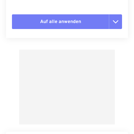
Auf alle anwenden
Alle Optionen zurücksetzen
Aus Vorgabe anwenden
Als Vorgabe speichern