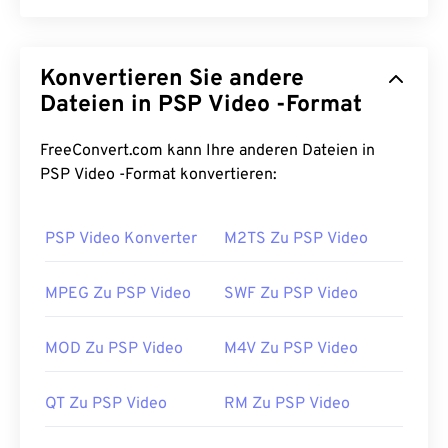
MPEG Transport System (MTS) ist der Dateityp,
den
HD-
Camcorder bei der Aufnahme von Video
Konvertieren Sie andere
und Audio erzeugen. MTS wurde
von Sony
und
Panasonic
entwickelt, aber auch
Dateien in PSP Video -Format
Canon
,
JVC
und
andere Camcorder erstellen MTS-Dateien. Dieser
Dateityp ist auch mit
Blu-ray
kompatibel. Eine
FreeConvert.com kann Ihre anderen Dateien in
weitere Bezeichnung für MTS ist Advanced Video
PSP Video -Format konvertieren:
Coding High Definition (
AVCHD
).
PSP Video Konverter
M2TS Zu PSP Video
Wie öffnet man eine MTS-Datei?
MTS ist ein Standarddateityp für Camcorder und
MPEG Zu PSP Video
SWF Zu PSP Video
Blu-ray-Player. Ein Doppelklick auf die Datei öffnet
sie auf fast jedem Betriebssystem, auch auf
MOD Zu PSP Video
M4V Zu PSP Video
Mobilgeräten. Programme, die MTS abspielen
können, sind beispielsweise
Windows Media Player
QT Zu PSP Video
RM Zu PSP Video
,
Apples Final Cut Pro
und
VLC Media Player
.
Manchmal sind MTS-Dateien groß und daher