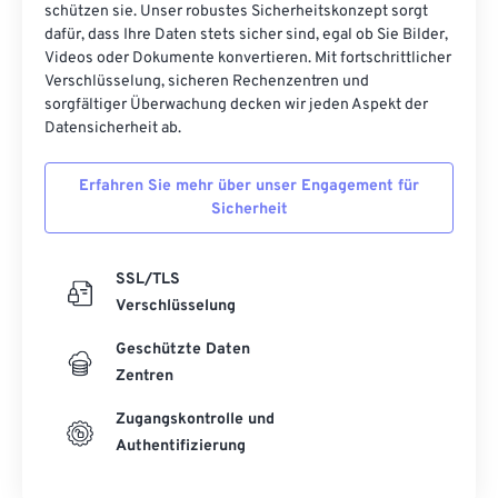
schützen sie. Unser robustes Sicherheitskonzept sorgt
41
41
41
41
41
41
dafür, dass Ihre Daten stets sicher sind, egal ob Sie Bilder,
42
42
42
42
42
42
Videos oder Dokumente konvertieren. Mit fortschrittlicher
Verschlüsselung, sicheren Rechenzentren und
43
43
43
43
43
43
sorgfältiger Überwachung decken wir jeden Aspekt der
44
44
44
44
44
44
Datensicherheit ab.
45
45
45
45
45
45
Erfahren Sie mehr über unser Engagement für
46
46
46
46
46
46
Sicherheit
47
47
47
47
47
47
48
48
48
48
48
48
SSL/TLS
Verschlüsselung
49
49
49
49
49
49
Geschützte Daten
50
50
50
50
50
50
Zentren
51
51
51
51
51
51
Zugangskontrolle und
52
52
52
52
52
52
Authentifizierung
53
53
53
53
53
53