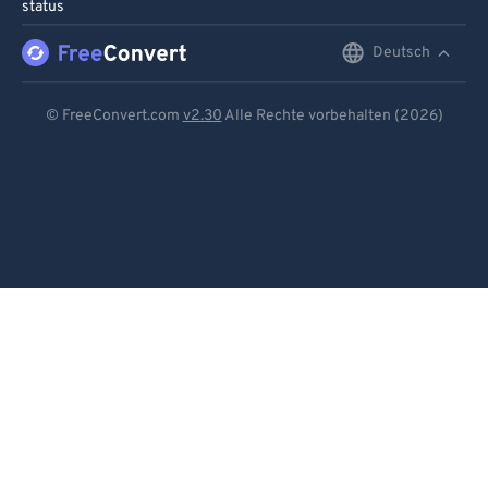
status
Deutsch
English
Deutsch
© FreeConvert.com
v2.30
Alle Rechte vorbehalten (2026)
Español
Français
Português
Italiano
Dutch
日本語
简体中文
繁體中文