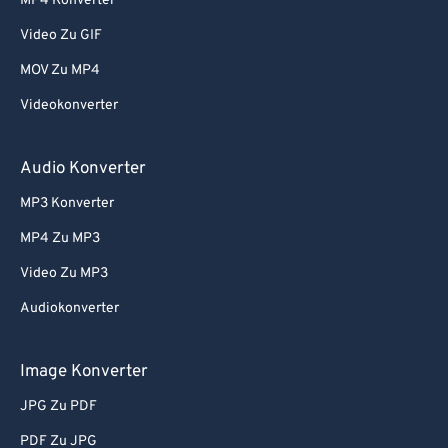
67
67
MP4 Konverter
68
68
Video Zu GIF
69
69
MOV Zu MP4
70
70
Videokonverter
71
71
Audio Konverter
72
72
73
73
MP3 Konverter
74
74
MP4 Zu MP3
75
75
Video Zu MP3
76
76
Audiokonverter
77
77
Image Konverter
78
78
JPG Zu PDF
79
79
80
80
PDF Zu JPG