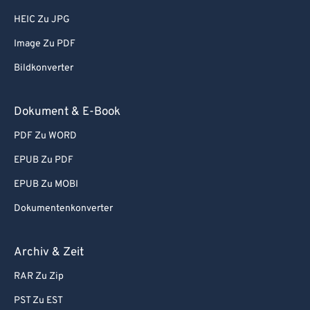
81
81
HEIC Zu JPG
82
82
Image Zu PDF
83
83
Bildkonverter
84
84
Dokument & E-Book
85
85
PDF Zu WORD
86
86
87
87
EPUB Zu PDF
88
88
EPUB Zu MOBI
89
89
Dokumentenkonverter
90
90
Archiv & Zeit
91
91
RAR Zu Zip
92
92
PST Zu EST
93
93