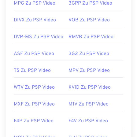
MPG Zu PSP Video
3GPP Zu PSP Video
schwer zu verwalten und zu speichern. Um die
Dateigröße zu reduzieren, konvertieren Sie die
MTS-Datei einfach in MP4.
Cnet.com
bietet
DIVX Zu PSP Video
VOB Zu PSP Video
verschiedene herunterladbare Dateikonverter an.
DVR-MS Zu PSP Video
RMVB Zu PSP Video
Entwickelt von:
Panasonic
und
Sony
Erstveröffentlichung:
2006
ASF Zu PSP Video
3G2 Zu PSP Video
Nützliche Links:
https://en.wikipedia.org/wiki/.m2ts
TS Zu PSP Video
MPV Zu PSP Video
http://www.blu-raydisc.com/en/languagetest.aspx
WTV Zu PSP Video
XVID Zu PSP Video
MXF Zu PSP Video
M1V Zu PSP Video
F4P Zu PSP Video
F4V Zu PSP Video