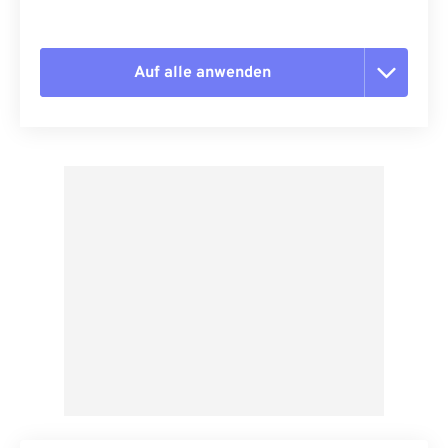
Auf alle anwenden
Alle Optionen zurücksetzen
Aus Vorgabe anwenden
Als Vorgabe speichern