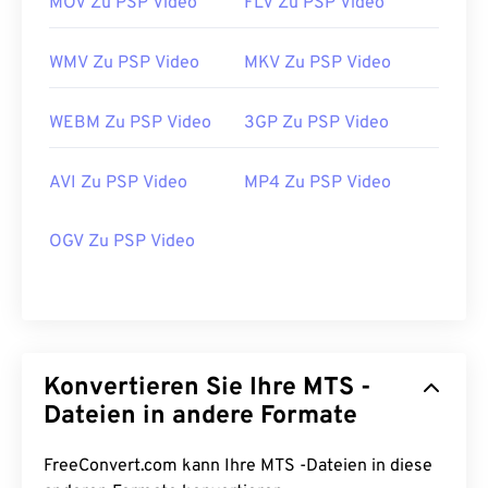
MOV Zu PSP Video
FLV Zu PSP Video
WMV Zu PSP Video
MKV Zu PSP Video
WEBM Zu PSP Video
3GP Zu PSP Video
AVI Zu PSP Video
MP4 Zu PSP Video
OGV Zu PSP Video
00
00
00
00
00
00
00
00
Konvertieren Sie Ihre MTS -
Dateien in andere Formate
00
00
00
00
00
00
00
00
FreeConvert.com kann Ihre MTS -Dateien in diese
01
01
01
01
01
01
01
01