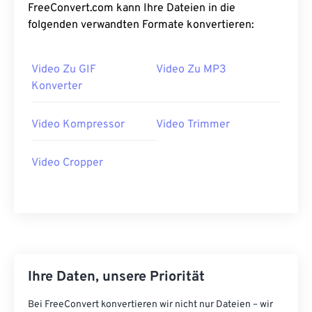
FreeConvert.com kann Ihre Dateien in die
28
28
28
28
28
28
folgenden verwandten Formate konvertieren:
29
29
29
29
29
29
30
30
30
30
30
30
Video Zu GIF
Video Zu MP3
31
31
31
31
31
31
Konverter
32
32
32
32
32
32
Video Kompressor
Video Trimmer
33
33
33
33
33
33
34
34
34
34
34
34
Video Cropper
35
35
35
35
35
35
36
36
36
36
36
36
37
37
37
37
37
37
38
38
38
38
38
38
39
39
39
39
39
39
Ihre Daten, unsere Priorität
40
40
40
40
40
40
Bei FreeConvert konvertieren wir nicht nur Dateien – wir