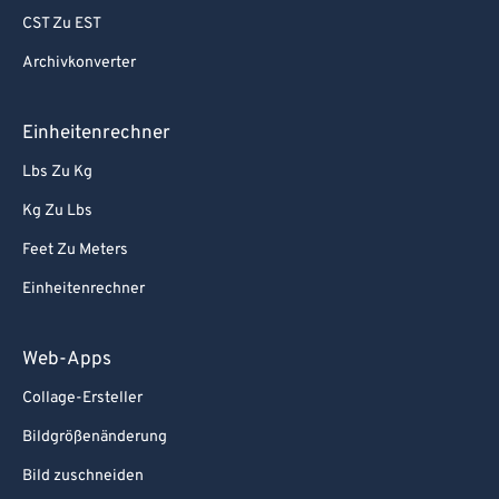
94
94
CST Zu EST
95
95
Archivkonverter
96
96
Einheitenrechner
97
97
Lbs Zu Kg
98
98
Kg Zu Lbs
99
99
Feet Zu Meters
Einheitenrechner
Web-Apps
Collage-Ersteller
Bildgrößenänderung
Bild zuschneiden