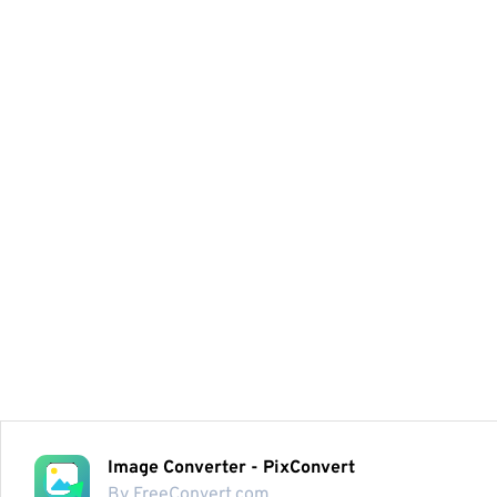
Image Converter - PixConvert
By FreeConvert.com