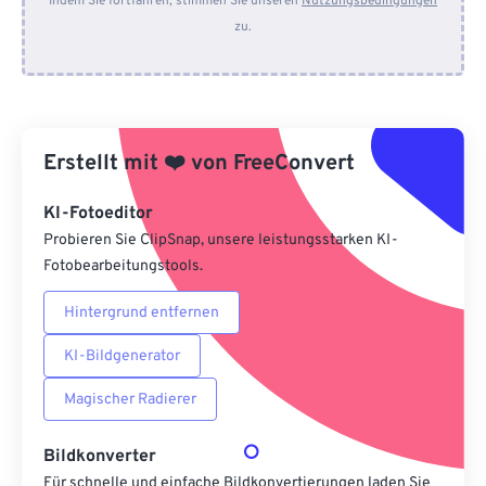
Indem Sie fortfahren, stimmen Sie unseren
Nutzungsbedingungen
zu.
Von Dropbox
Von Google Drive
Erstellt mit
❤️
von
FreeConvert
Von OneDrive
KI-Fotoeditor
Probieren Sie ClipSnap, unsere leistungsstarken KI-
Von URL
Fotobearbeitungstools.
Hintergrund entfernen
KI-Bildgenerator
Magischer Radierer
Bildkonverter
Für schnelle und einfache Bildkonvertierungen laden Sie