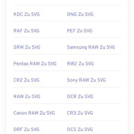
SVG-Dateien können mit Adobe-Programmen
KDC Zu SVG
DNG Zu SVG
geöffnet und bearbeitet werden. Installieren Sie
dazu zunächst das Plug-in
„SVG Kit
für Adobe
RAF Zu SVG
PEF Zu SVG
Creative Suite“. Die Konvertierung von SVG-
Dateien ist mithilfe verschiedener Online-Tools
SRW Zu SVG
Samsung RAW Zu SVG
möglich. Für die Konvertierung in Nicht-Vektor-
Dateitypen nutzen Sie unsere Tools
„SVG zu GIF“
oder
„SVG zu PDF“
. Für die Konvertierung in
Pentax RAW Zu SVG
RW2 Zu SVG
Vektordateien wie SVG zu JPG nutzen Sie unsere
Tools
„SVG zu JPG“
oder
„SVG zu PNG“
.
CR2 Zu SVG
Sony RAW Zu SVG
RAW Zu SVG
DCR Zu SVG
Entwickelt von:
World Wide Web Consortium
(W3C)
Canon RAW Zu SVG
CR3 Zu SVG
Erstveröffentlichung:
4. September 2001
Nützliche Links:
DRF Zu SVG
DCS Zu SVG