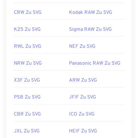
https://www.lifewire.com/svg-file-4120603
https://en.wikipedia.org/wiki/Scalable_Vector_Graphics
CRW Zu SVG
Kodak RAW Zu SVG
K25 Zu SVG
Sigma RAW Zu SVG
RWL Zu SVG
NEF Zu SVG
NRW Zu SVG
Panasonic RAW Zu SVG
X3F Zu SVG
ARW Zu SVG
PSB Zu SVG
JFIF Zu SVG
CBR Zu SVG
ICO Zu SVG
JXL Zu SVG
HEIF Zu SVG