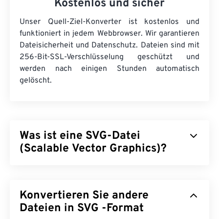
Kostenlos und sicher
Unser Quell-Ziel-Konverter ist kostenlos und
funktioniert in jedem Webbrowser. Wir garantieren
Dateisicherheit und Datenschutz. Dateien sind mit
256-Bit-SSL-Verschlüsselung geschützt und
werden nach einigen Stunden automatisch
gelöscht.
Was ist eine SVG-Datei
(Scalable Vector Graphics)?
Scalable Vector Graphics (SVG) ist ein
auflösungsunabhängiges, auf offenen Standards
Konvertieren Sie andere
basierendes Dateiformat. Es basiert auf der
Extensible Markup Language (
Dateien in SVG -Format
XML
), verwendet
Vektorgrafiken
und unterstützt eingeschränkte