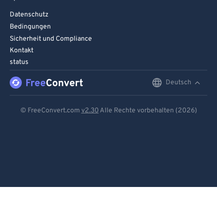
Datenschutz
Bedingungen
Sicherheit und Compliance
Kontakt
status
Deutsch
English
Deutsch
© FreeConvert.com
v2.30
Alle Rechte vorbehalten (2026)
Español
Français
Português
Italiano
Dutch