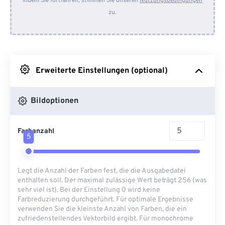
Indem Sie fortfahren, stimmen Sie unseren
Nutzungsbedingungen
zu.
Von Dropbox
Von Google Drive
Erweiterte Einstellungen (optional)
Von OneDrive
Bildoptionen
Von URL
Farbanzahl
5
Legt die Anzahl der Farben fest, die die Ausgabedatei
enthalten soll. Der maximal zulässige Wert beträgt 256 (was
sehr viel ist). Bei der Einstellung 0 wird keine
Farbreduzierung durchgeführt. Für optimale Ergebnisse
verwenden Sie die kleinste Anzahl von Farben, die ein
zufriedenstellendes Vektorbild ergibt. Für monochrome