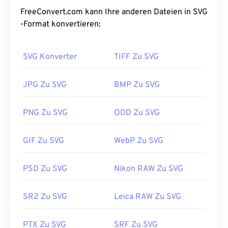
Animationen. Der Hauptvorteil einer SVG-Datei ist,
FreeConvert.com kann Ihre anderen Dateien in SVG
wie der Name schon sagt, ihre Skalierbarkeit. Die
-Format konvertieren:
Größe dieses Dateityps kann ohne Qualitätsverlust
geändert werden. Darüber hinaus ist SVG insofern
SVG Konverter
TIFF Zu SVG
einzigartig, als es kein Bildformat ist. Stattdessen
handelt es sich um einen XML-basierten Standard,
der Informationen zum Erstellen
JPG Zu SVG
BMP Zu SVG
zweidimensionaler Vektorbilder bereitstellt.
PNG Zu SVG
ODD Zu SVG
Wie öffnet man eine SVG-Datei?
GIF Zu SVG
WebP Zu SVG
SVG-Dateien lassen sich in den meisten
Webbrowsern wie
Firefox
oder Microsoft
Edge
problemlos öffnen. Da es sich bei SVG um eine
PSD Zu SVG
Nikon RAW Zu SVG
XML-Datei handelt, können Sie den XML-
bezogenen Text außerdem in jedem gängigen
SR2 Zu SVG
Leica RAW Zu SVG
Texteditor anzeigen, beispielsweise im
Windows-
Editor
oder
in Brackets
für macOS.
PTX Zu SVG
SRF Zu SVG