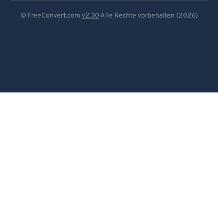
Deutsch
© FreeConvert.com
v2.30
Alle Rechte vorbehalten (2026)
Español
Français
Português
Italiano
Dutch
日本語
简体中文
繁體中文
한국어
Svenska