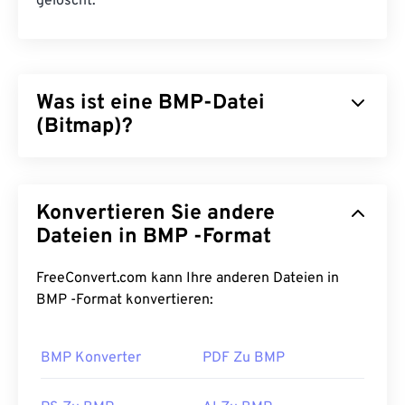
gelöscht.
Was ist eine BMP-Datei
(Bitmap)?
Bitmap (BMP) ist ein
pixelbasiertes
Dateiformat
zum Speichern zweidimensionaler Bilder, in der
Konvertieren Sie andere
Regel ohne Komprimierung. BMP verwendet eine
Punktmatrix-Datenstruktur namens
Dateien in BMP -Format
Rastergrafik
,
die die
Farbtiefe
des Bildes festlegt. BMP wird
hauptsächlich für die digitale Veröffentlichung von
FreeConvert.com kann Ihre anderen Dateien in
Fotos verwendet. Aufgrund der fehlenden
BMP -Format konvertieren:
Komprimierung sind BMP-Dateien jedoch in der
Regel groß.
BMP Konverter
PDF Zu BMP
Wie öffnet man eine BMP-Datei?