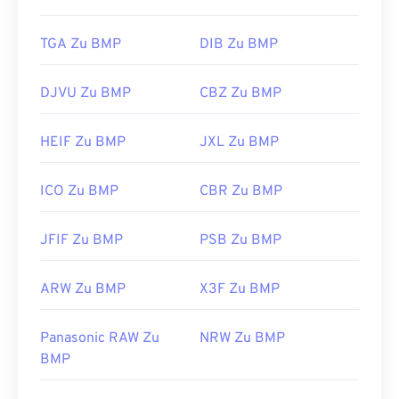
Entwickelt von:
Microsoft Corporation
TGA Zu BMP
DIB Zu BMP
Erstveröffentlichung:
20. November 1985
DJVU Zu BMP
CBZ Zu BMP
Nützliche Links:
https://en.wikipedia.org/wiki/BMP_file_format
HEIF Zu BMP
JXL Zu BMP
https://docs.microsoft.com/en-
us/windows/win32/gdi/bitmaps
ICO Zu BMP
CBR Zu BMP
JFIF Zu BMP
PSB Zu BMP
ARW Zu BMP
X3F Zu BMP
Panasonic RAW Zu
NRW Zu BMP
BMP