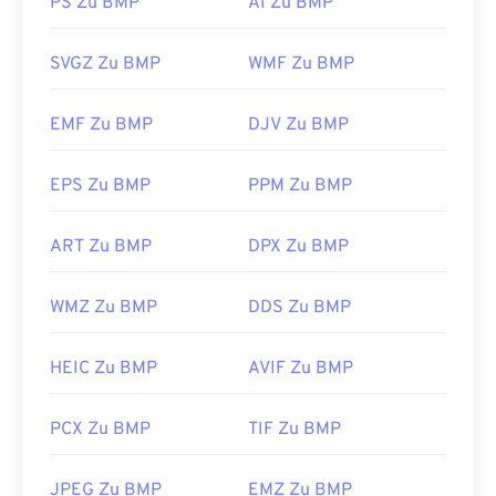
PS Zu BMP
AI Zu BMP
BMP kann geräteabhängig oder geräteunabhängig
sein. BMP lässt sich problemlos in
Microsoft Paint
SVGZ Zu BMP
WMF Zu BMP
öffnen und wird häufig mit Microsoft-
Betriebssystemen verknüpft. Trotz der
EMF Zu BMP
DJV Zu BMP
Verknüpfung mit Microsoft kann eine
geräteunabhängige BMP (
DIB
) auf fast jedem
Gerät, Betriebssystem oder jeder Anwendung
EPS Zu BMP
PPM Zu BMP
geöffnet werden.
ART Zu BMP
DPX Zu BMP
BMP-Dateien lassen sich nicht nur öffnen, sondern
WMZ Zu BMP
DDS Zu BMP
auch mit vielen anderen Anwendungen erstellen,
beispielsweise mit
Adobe Illustrator
. Wenn Sie die
BMP-Datei in ein Vektorbild konvertieren möchten,
HEIC Zu BMP
AVIF Zu BMP
empfiehlt sich
CorelDRAW
. Weitere Anwendungen
zum Öffnen von BMP-Dateien sind Adobe
PCX Zu BMP
TIF Zu BMP
Photoshop
, Microsoft
Photos
,
Apple Preview
,
Apple Photos
und
ColorStrokes
.
JPEG Zu BMP
EMZ Zu BMP