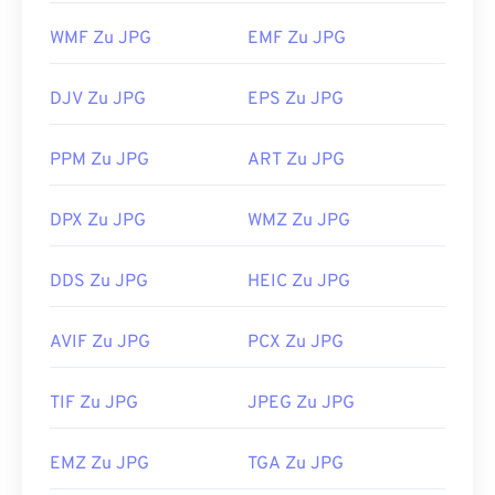
Sie „Öffnen mit“.
WMF Zu JPG
EMF Zu JPG
JPG-Dateien werden in gängigen Webbrowsern wie
Chrome
, Microsoft-Anwendungen wie
Microsoft
DJV Zu JPG
EPS Zu JPG
Photos
und Mac OS-Anwendungen wie
Apple
Preview
automatisch geöffnet. Verwenden Sie zum
PPM Zu JPG
ART Zu JPG
Ändern der Größe von JPEG-Bildern unser Tool
„Image Resizer“
.
DPX Zu JPG
WMZ Zu JPG
Entwickelt von:
Joint Photographic Experts Group
Erstveröffentlichung:
18. September 1992
DDS Zu JPG
HEIC Zu JPG
Verwandte JPG-Tools:
AVIF Zu JPG
PCX Zu JPG
Verwenden Sie unseren
Farbwähler,
um Farben aus
Bildern auszuwählen
TIF Zu JPG
JPEG Zu JPG
EMZ Zu JPG
TGA Zu JPG