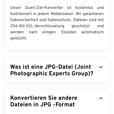
Unser Quell-Ziel-Konverter ist kostenlos und
funktioniert in jedem Webbrowser. Wir garantieren
Dateisicherheit und Datenschutz. Dateien sind mit
256-Bit-SSL-Verschlüsselung geschützt und
werden nach einigen Stunden automatisch
gelöscht.
Was ist eine JPG-Datei (Joint
Photographic Experts Group)?
JPG (Joint Photographic Experts Group) ist ein
universelles Dateiformat, das Fotos und Grafiken
Konvertieren Sie andere
mithilfe eines Algorithmus komprimiert. Die hohe
Komprimierung von JPG ist der Grund für seine
Dateien in JPG -Format
weite Verbreitung. Aufgrund ihrer relativ geringen