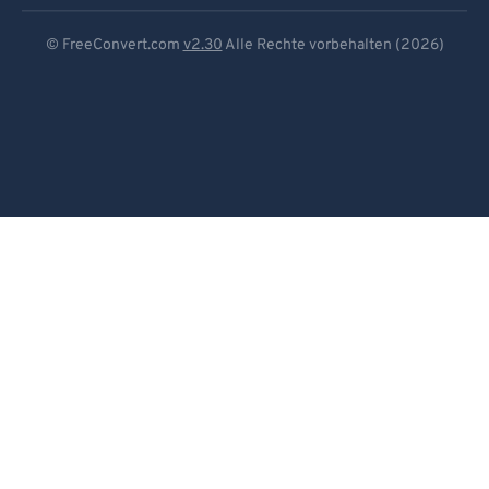
Deutsch
© FreeConvert.com
v2.30
Alle Rechte vorbehalten (2026)
Español
Français
Português
Italiano
Dutch
日本語
简体中文
繁體中文
한국어
Svenska