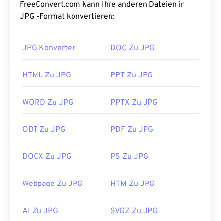
Größe eignen sich JPG-Dateien hervorragend für
FreeConvert.com kann Ihre anderen Dateien in
den Transport im Internet und die Verwendung auf
JPG -Format konvertieren:
Websites. Mit unserem
JPEG-Komprimierungstool
können Sie
die Dateigröße um bis zu 80 %
JPG Konverter
DOC Zu JPG
reduzieren!
Wenn Sie eine noch bessere Komprimierung
HTML Zu JPG
PPT Zu JPG
benötigen, können Sie
JPG in WebP
konvertieren,
ein neueres und besser komprimierbares
WORD Zu JPG
PPTX Zu JPG
Dateiformat.
Wie öffnet man eine JPG-Datei?
ODT Zu JPG
PDF Zu JPG
Fast alle Bildbetrachter und Anwendungen
DOCX Zu JPG
PS Zu JPG
erkennen und können JPG-Dateien öffnen. Ein
einfacher Doppelklick auf die JPG-Datei öffnet sie
in der Regel in Ihrem Standard-Bildbetrachter,
Webpage Zu JPG
HTM Zu JPG
Bildeditor oder Webbrowser. Um eine bestimmte
Anwendung zum Öffnen der Datei auszuwählen,
AI Zu JPG
SVGZ Zu JPG
klicken Sie mit der rechten Maustaste und wählen