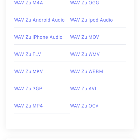
WAV Zu M4A
WAV Zu OGG
WAV Zu Android Audio
WAV Zu Ipod Audio
WAV Zu iPhone Audio
WAV Zu MOV
WAV Zu FLV
WAV Zu WMV
WAV Zu MKV
WAV Zu WEBM
00
00
00
00
00
00
00
00
WAV Zu 3GP
WAV Zu AVI
WAV Zu MP4
WAV Zu OGV
00
00
00
00
00
00
00
00
01
01
01
01
01
01
01
01
02
02
02
02
02
02
02
02
03
03
03
03
03
03
03
03