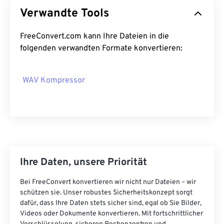
Verwandte Tools
04
04
04
04
04
04
04
04
05
05
05
05
05
05
05
05
FreeConvert.com kann Ihre Dateien in die
folgenden verwandten Formate konvertieren:
06
06
06
06
06
06
06
06
07
07
07
07
07
07
07
07
WAV Kompressor
08
08
08
08
08
08
08
08
09
09
09
09
09
09
09
09
10
10
10
10
10
10
10
10
11
11
11
11
11
11
11
11
12
12
12
12
12
12
12
12
Ihre Daten, unsere Priorität
13
13
13
13
13
13
13
13
Bei FreeConvert konvertieren wir nicht nur Dateien – wir
14
14
14
14
14
14
14
14
schützen sie. Unser robustes Sicherheitskonzept sorgt
15
15
15
15
15
15
15
15
dafür, dass Ihre Daten stets sicher sind, egal ob Sie Bilder,
Videos oder Dokumente konvertieren. Mit fortschrittlicher
16
16
16
16
16
16
16
16