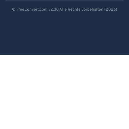
Deutsch
96
96
© FreeConvert.com
v2.30
Alle Rechte vorbehalten (2026)
97
97
Español
98
98
Français
99
99
Português
Italiano
Dutch
日本語
简体中文
繁體中文
한국어
Svenska