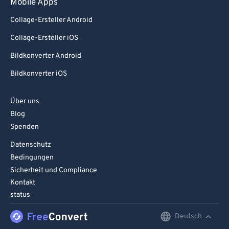
Mobile Apps
83
83
Collage-Ersteller Android
84
84
Collage-Ersteller iOS
85
85
Bildkonverter Android
86
86
Bildkonverter iOS
87
87
88
88
Über uns
Blog
89
89
Spenden
90
90
Datenschutz
91
91
Bedingungen
92
92
Sicherheit und Compliance
Kontakt
93
93
status
94
94
Deutsch
English
95
95