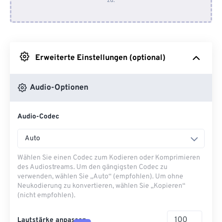
zu.
Von Dropbox
Von Google Drive
Erweiterte Einstellungen (optional)
Von OneDrive
Audio-Optionen
Von URL
Audio-Codec
Auto
Wählen Sie einen Codec zum Kodieren oder Komprimieren
des Audiostreams. Um den gängigsten Codec zu
verwenden, wählen Sie „Auto“ (empfohlen). Um ohne
Neukodierung zu konvertieren, wählen Sie „Kopieren“
(nicht empfohlen).
Lautstärke anpassen