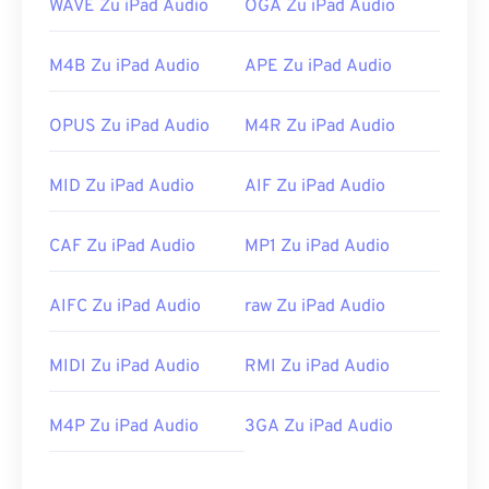
WAVE Zu iPad Audio
OGA Zu iPad Audio
Entwickelt von:
Microsoft
,
IBM
Erstveröffentlichung:
1991
M4B Zu iPad Audio
APE Zu iPad Audio
Nützliche Links:
https://en.wikipedia.org/wiki/WAV
OPUS Zu iPad Audio
M4R Zu iPad Audio
https://www.techopedia.com/definition/12636/wavefor
audio-wav
MID Zu iPad Audio
AIF Zu iPad Audio
CAF Zu iPad Audio
MP1 Zu iPad Audio
AIFC Zu iPad Audio
raw Zu iPad Audio
MIDI Zu iPad Audio
RMI Zu iPad Audio
M4P Zu iPad Audio
3GA Zu iPad Audio