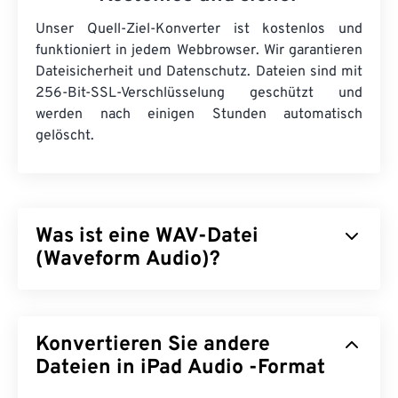
Unser Quell-Ziel-Konverter ist kostenlos und
funktioniert in jedem Webbrowser. Wir garantieren
Dateisicherheit und Datenschutz. Dateien sind mit
256-Bit-SSL-Verschlüsselung geschützt und
werden nach einigen Stunden automatisch
gelöscht.
Was ist eine WAV-Datei
(Waveform Audio)?
Waveform Audio (WAV) ist das beliebteste digitale
Audioformat für unkomprimierte Audiodateien.
Konvertieren Sie andere
WAV entstand aus der Weiterentwicklung des
Resource Interchange File Format (RIFF)
Dateien in iPad Audio -Format
von IBM
und Windows. WAV-Dateien sind deutlich größer als