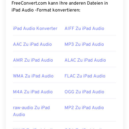
M4A-
und
MP3
-Dateien und daher für den Einsatz
FreeConvert.com kann Ihre anderen Dateien in
auf tragbaren Playern weniger geeignet. Ihre
iPad Audio -Format konvertieren:
Qualität übertrifft jedoch die von M4A und MP3.
iPad Audio Konverter
AIFF Zu iPad Audio
Wie öffnet man eine WAV-Datei?
Der Standardplayer zum Öffnen von WAV-Dateien
AAC Zu iPad Audio
MP3 Zu iPad Audio
ist
der Windows Media Player
. Alternativ können
auch Programme wie
iTunes
,
VLC Media Player
AMR Zu iPad Audio
ALAC Zu iPad Audio
und
QuickTime
zum Öffnen und Abspielen von
WAV-Dateien verwendet werden.
WMA Zu iPad Audio
FLAC Zu iPad Audio
Aufgrund der höheren unkomprimierten Qualität
von
WAV-
Dateien eignen sie sich für den Import in
M4A Zu iPad Audio
OGG Zu iPad Audio
Musikbearbeitungs-, Produktions- und
Bearbeitungsprogramme.
UltraMixer
ist eine
betriebssystemübergreifende Software für DJs, die
raw-audio Zu iPad
MP2 Zu iPad Audio
WAV-Dateien gut unterstützt. Auch
Elmedia Player
Audio
unterstützt WAV-Dateien.