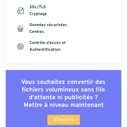
SSL/TLS
Cryptage
Données sécurisées
Centres
Contrôle d'accès et
Authentification
Vous souhaitez convertir des
fichiers volumineux sans file
d'attente ni publicités ?
Mettre à niveau maintenant
S'inscrire