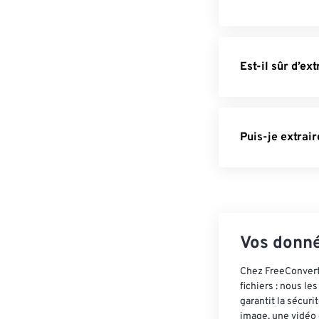
Est-il sûr d’ex
Puis-je extrai
Vos donné
Chez FreeConvert,
fichiers : nous l
garantit la sécur
image, une vidéo 