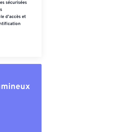
s sécurisées
s
le d'accès et
tification
lumineux