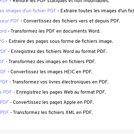
 PDF
- Rendre les PDF statiques et non modifiables.
des images d'un fichier PDF
- Extraire toutes les images d'un fic
sseur PDF
- Convertissez des fichiers vers et depuis PDF.
ord
- Transformez les PDF en documents Word.
PG
- Extraire des pages sous forme de fichiers image.
PDF
- Enregistrez des fichiers Word au format PDF.
DF
- Transformez des images en fichiers PDF.
PDF
- Convertissez les images HEIC en PDF.
 PDF
- Transformez vos livres électroniques en PDF.
s PDF
- Enregistrez les pages Web au format PDF.
 PDF
- Convertissez les pages Apple en PDF.
 PDF
- Transformez les fichiers XML en PDF.