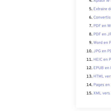
Aplatir le
Extraire 
Converti
PDF en W
PDF en J
Word en 
JPG en P
HEIC en 
EPUB en
HTML ver
Pages en
XML vers