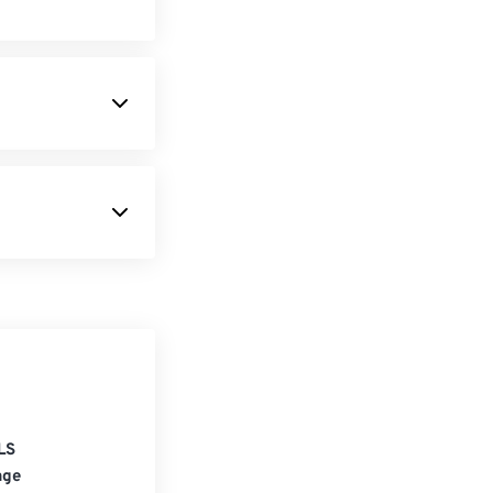
LS
age