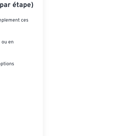
par étape)
implement ces
s ou en
options