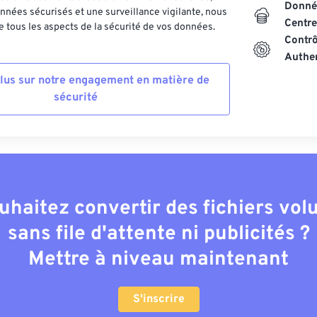
Donnée
nnées sécurisés et une surveillance vigilante, nous
Centre
 tous les aspects de la sécurité de vos données.
Contrô
Authen
plus sur notre engagement en matière de
sécurité
uhaitez convertir des fichiers vo
sans file d'attente ni publicités ?
Mettre à niveau maintenant
S'inscrire