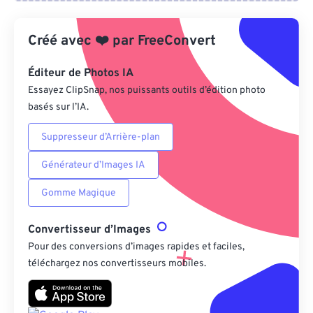
Créé avec
❤️
par
FreeConvert
Depuis Google Drive
Éditeur de Photos IA
Depuis OneDrive
Essayez ClipSnap, nos puissants outils d’édition photo
basés sur l’IA.
Suppresseur d’Arrière-plan
Depuis l'URL
Générateur d’Images IA
Gomme Magique
Convertisseur d’Images
Pour des conversions d’images rapides et faciles,
téléchargez nos convertisseurs mobiles.