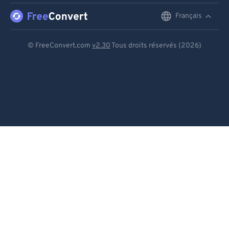
Français
English
Deutsch
© FreeConvert.com
v2.30
Tous droits réservés (2026)
Español
Français
Português
Italiano
Dutch
日本語
简体中文
繁體中文
한국어