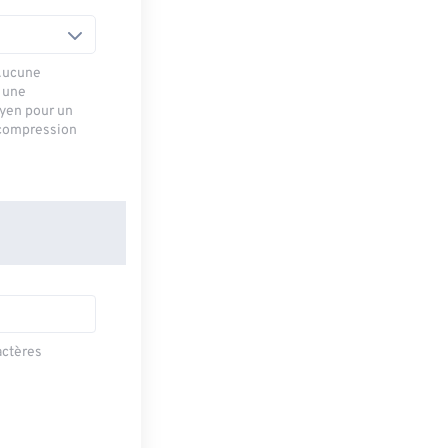
 Aucune
r une
oyen pour un
e compression
actères