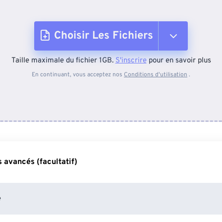
Choisir Les Fichiers
Taille maximale du fichier 1GB.
S'inscrire
pour en savoir plus
Depuis l'appareil
En continuant, vous acceptez nos
Conditions d'utilisation
.
Depuis Dropbox
Depuis Google Drive
 avancés (facultatif)
Depuis OneDrive
e
Depuis l'URL