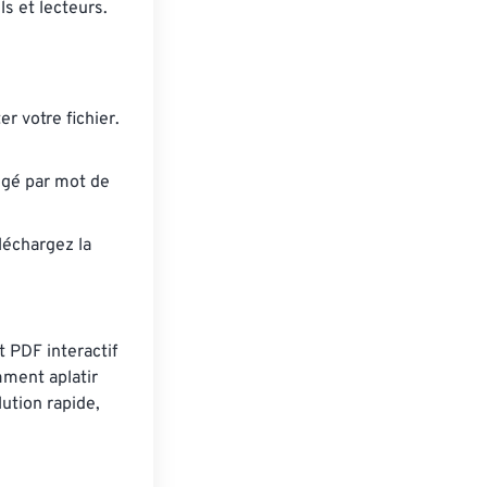
ls et lecteurs.
r votre fichier.
tégé par mot de
éléchargez la
t PDF interactif
mment aplatir
lution rapide,