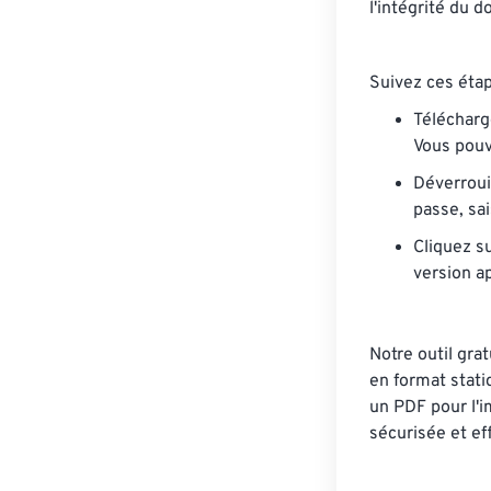
l'intégrité du d
Suivez ces étap
Télécharge
Vous pouv
Déverrouil
passe, sa
Cliquez su
version ap
Notre outil gra
en format stati
un PDF pour l'im
sécurisée et ef