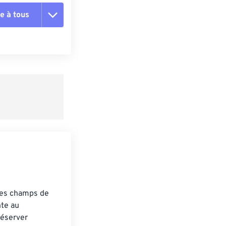
e à tous
es les options
r du préréglage
e préréglage
 les champs de
nte au
réserver