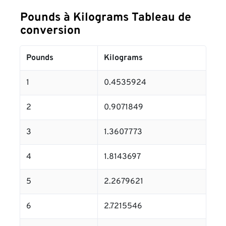
Pounds à Kilograms Tableau de
conversion
Pounds
Kilograms
1
0.4535924
2
0.9071849
3
1.3607773
4
1.8143697
5
2.2679621
6
2.7215546