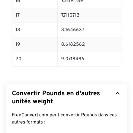
16
7.2574789
17
7.7110713
18
8.1646637
19
8.6182562
20
9.0718486
Convertir Pounds en d'autres
unités weight
FreeConvert.com peut convertir Pounds dans ces
autres formats :