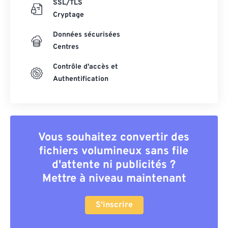
SSL/TLS
Cryptage
Données sécurisées
Centres
Contrôle d'accès et
Authentification
Vous souhaitez convertir des
fichiers volumineux sans file
d'attente ni publicités ?
Mettre à niveau maintenant
S'inscrire