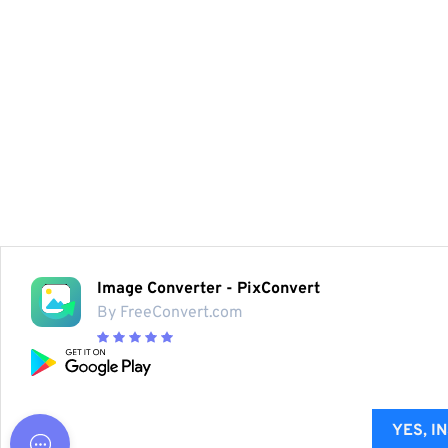
Image Converter - PixConvert
By FreeConvert.com
YES, I