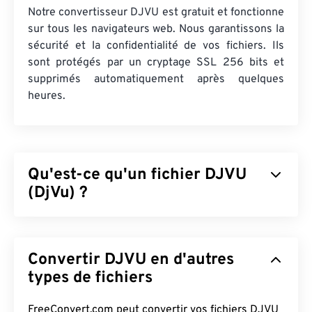
Notre convertisseur DJVU est gratuit et fonctionne
sur tous les navigateurs web. Nous garantissons la
sécurité et la confidentialité de vos fichiers. Ils
sont protégés par un cryptage SSL 256 bits et
supprimés automatiquement après quelques
heures.
Qu'est-ce qu'un fichier DJVU
(DjVu) ?
DjVu, prononcé « déjà vu », est un type de fichier
offrant une compression élevée pour les images
Convertir DJVU en d'autres
haute résolution. Bien que similaire aux formats
TIFF
types de fichiers
et
PDF
, DjVu offre une compression bien plus
élevée que ces deux derniers. Les fichiers DJVU
sont le plus souvent utilisés pour stocker des
FreeConvert.com peut convertir vos fichiers DJVU