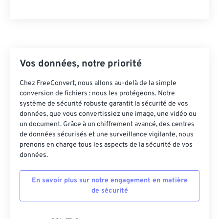
Pour obtenir la liste des programmes permettant
d'ouvrir les fichiers DjVu, consultez
le site DjVu.org
. Plusieurs programmes permettent également de
convertir les fichiers DjVu. Parmi les
convertisseurs multiplateformes, on trouve
DjVu
Vos données, notre priorité
en PDF
. Un convertisseur spécifique à chaque
page est également disponible, permettant de
Chez FreeConvert, nous allons au-delà de la simple
définir le niveau de qualité et de compression. Ce
conversion de fichiers : nous les protégeons. Notre
programme s'appelle DjVu Converter.
système de sécurité robuste garantit la sécurité de vos
données, que vous convertissiez une image, une vidéo ou
un document. Grâce à un chiffrement avancé, des centres
de données sécurisés et une surveillance vigilante, nous
Développé par :
AT&T Labs
prenons en charge tous les aspects de la sécurité de vos
Sortie initiale :
1996
données.
Liens utiles:
En savoir plus sur notre engagement en matière
https://www.lifewire.com/djvu-file-2620674
de sécurité
https://filext.com/file-extension/DJVU