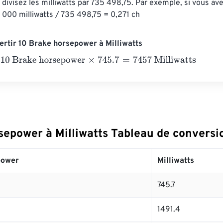
, divisez les milliwatts par 735 498,75. Par exemple, si vous a
0 000 milliwatts / 735 498,75 = 0,271 ch
rtir 10 Brake horsepower à Milliwatts
rake horsepower
×
745.7
=
7457
Milliwatts
sepower à Milliwatts Tableau de conversi
power
Milliwatts
745.7
1491.4