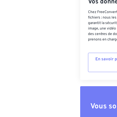
Vos donné
Chez FreeConvert,
fichiers : nous l
garantit la sécur
image, une vidéo 
des centres de do
prenons en charge
En savoir 
Vous so