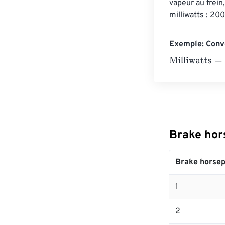
vapeur au frein
milliwatts : 20
Exemple: Conve
Milliwatts
=
10 B
Brake hor
Brake horse
1
2