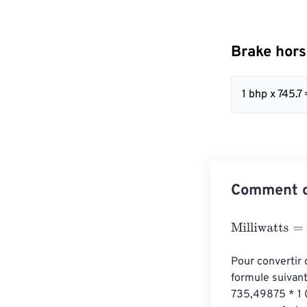
Brake hors
1 bhp x 745.7
Comment co
Milliwatts
=
Brak
Pour convertir 
formule suivant
735,49875 * 1 0