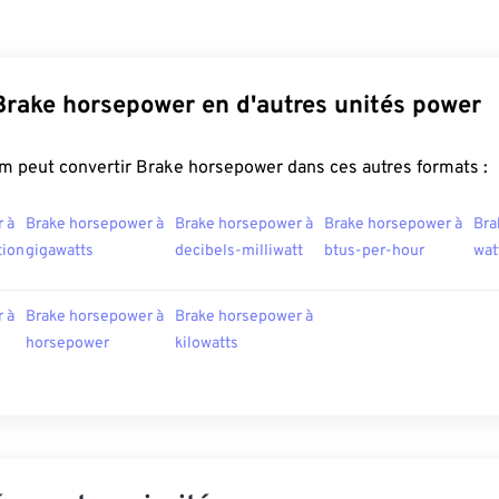
Brake horsepower en d'autres unités power
m peut convertir Brake horsepower dans ces autres formats :
 à
Brake horsepower à
Brake horsepower à
Brake horsepower à
Bra
tion
gigawatts
decibels-milliwatt
btus-per-hour
wat
 à
Brake horsepower à
Brake horsepower à
horsepower
kilowatts