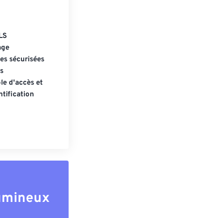
LS
age
s sécurisées
s
le d'accès et
tification
lumineux