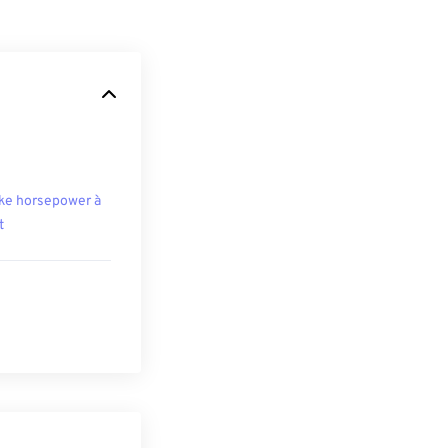
ke horsepower à
t