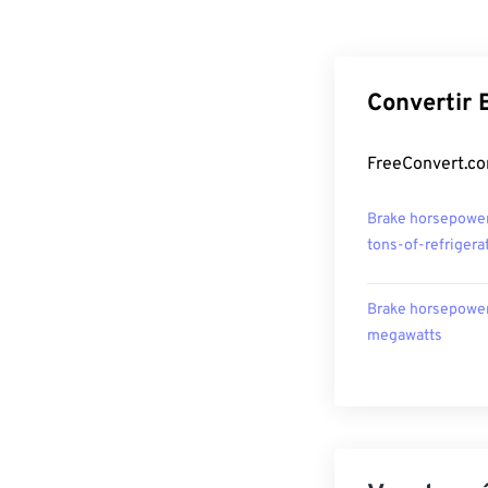
Convertir 
FreeConvert.co
Brake horsepower
tons-of-refrigera
Brake horsepower
megawatts