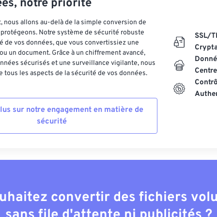
es, notre priorité
 nous allons au-delà de la simple conversion de
es protégeons. Notre système de sécurité robuste
SSL/T
ité de vos données, que vous convertissiez une
Crypt
ou un document. Grâce à un chiffrement avancé,
Donnée
nnées sécurisés et une surveillance vigilante, nous
Centre
 tous les aspects de la sécurité de vos données.
Contrô
Authen
plus sur notre engagement en matière de
sécurité
uhaitez convertir des fichiers vo
sans file d'attente ni publicités ?