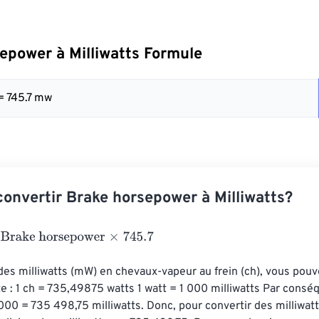
epower à Milliwatts Formule
 = 745.7 mw
nvertir Brake horsepower à Milliwatts?
e horsepower
×
745.7
des milliwatts (mW) en chevaux-vapeur au frein (ch), vous pouvez
e : 1 ch = 735,49875 watts 1 watt = 1 000 milliwatts Par conséq
00 = 735 498,75 milliwatts. Donc, pour convertir des milliwat