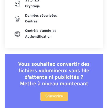
SSL/TLS
Cryptage
Données sécurisées
Centres
Contrôle d'accès et
Authentification
Vous souhaitez convertir des
fichiers volumineux sans file
d'attente ni publicités ?
Mettre à niveau maintenant
S'inscrire