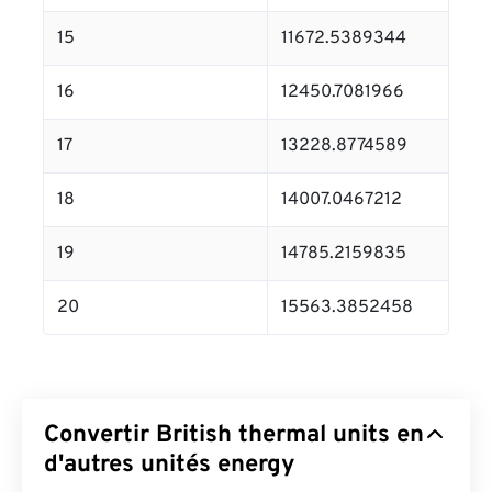
15
11672.5389344
16
12450.7081966
17
13228.8774589
18
14007.0467212
19
14785.2159835
20
15563.3852458
Convertir British thermal units en
d'autres unités energy