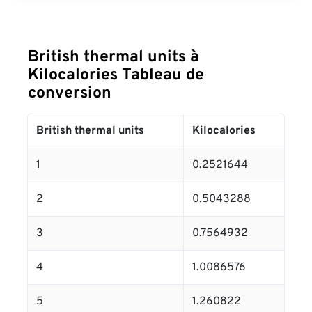
British thermal units à
Kilocalories Tableau de
conversion
British thermal units
Kilocalories
1
0.2521644
2
0.5043288
3
0.7564932
4
1.0086576
5
1.260822