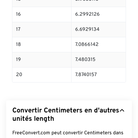
16
6.2992126
17
6.6929134
18
7.0866142
19
7.480315
20
7.8740157
Convertir Centimeters en d'autres
unités length
FreeConvert.com peut convertir Centimeters dans