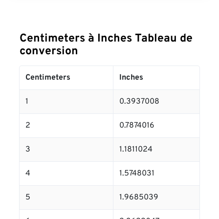
Centimeters à Inches Tableau de
conversion
Centimeters
Inches
1
0.3937008
2
0.7874016
3
1.1811024
4
1.5748031
5
1.9685039