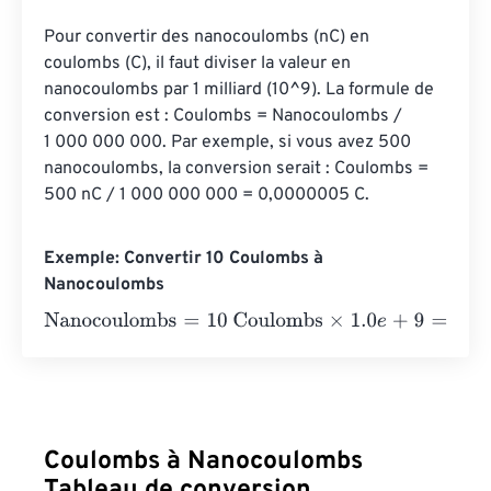
Pour convertir des nanocoulombs (nC) en 
coulombs (C), il faut diviser la valeur en 
nanocoulombs par 1 milliard (10^9). La formule de 
conversion est : Coulombs = Nanocoulombs / 
1 000 000 000. Par exemple, si vous avez 500 
nanocoulombs, la conversion serait : Coulombs = 
500 nC / 1 000 000 000 = 0,0000005 C.
Exemple: Convertir 10 Coulombs à
Nanocoulombs
Nanocoulombs
=
10 Coulombs
×
1.0
e
+
9
=
10000000000
Na
Coulombs à Nanocoulombs
Tableau de conversion