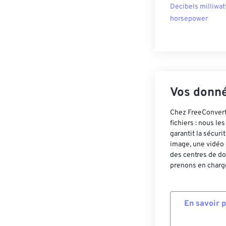
Decibels milliwat
horsepower
Vos donné
Chez FreeConvert,
fichiers : nous l
garantit la sécur
image, une vidéo 
des centres de do
prenons en charge
En savoir 