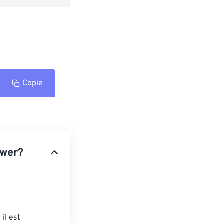
Copie
ower?
il est 