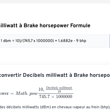
illiwatt à Brake horsepower Formule
 1 dbm ÷ 10)/(745.7 x 1000000) = 1.6882e - 9 bhp
nvertir Decibels milliwatt à Brake horsep
wer
=
M
a
t
h
.
p
o
w
10
,
Decibels milliwatt
10
745.7
×
1000000
des décibels milliwatts (dBm) en chevaux-vapeur au frein (bhp), 