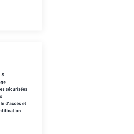
LS
age
s sécurisées
s
le d'accès et
tification