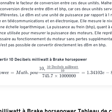
onnaître le facteur de conversion entre ces deux unités. Malhe
 conversion directe entre dBm et bhp, car ces deux unités ser
ifférentes. Le dBm est une unité de puissance par rapport à 1 mi
e en télécommunications et en électronique. Elle mesure le ni
ne échelle logarithmique. La puissance au frein (bhp), quant à e
nce utilisée pour mesurer la puissance des moteurs. Elle repré
ssaire au fonctionnement du moteur sans pertes supplémentai
n'est pas possible de convertir directement les dBm en bhp.
rtir 10 Decibels milliwatt à Brake horsepower
wer
=
M
a
t
h
.
p
o
w
10
,
10 Decibels milliwatt
10
745.7
×
1000000
=
1.341
milliwatt à Brake horsepower Tableau de 