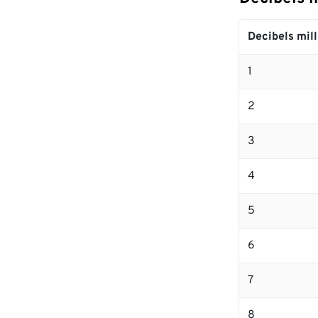
Decibels mill
1
2
3
4
5
6
7
8