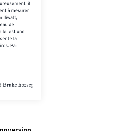
ureusement, il 
vent à mesurer 
lliwatt, 
veau de 
lle, est une 
sente la 
res. Par 
02
e
-
8
Brake horsepower
conversion