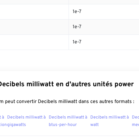
1e-7
1e-7
1e-7
Decibels milliwatt en d'autres unités power
 peut convertir Decibels milliwatt dans ces autres formats :
t à
Decibels milliwatt à
Decibels milliwatt à
Decibels milliwatt à
Dec
tion
gigawatts
btus-per-hour
watt
meg