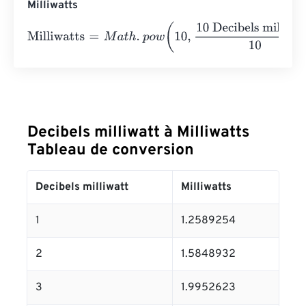
Milliwatts
Milliwatts
=
M
a
t
h
.
p
o
w
(
10
,
10 Decibels milliwatt
10
)
=
10
Milli
Decibels milliwatt à Milliwatts
Tableau de conversion
Decibels milliwatt
Milliwatts
1
1.2589254
2
1.5848932
3
1.9952623