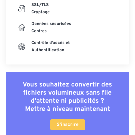
SSL/TLS
Cryptage
Données sécurisées
Centres
Contrôle d'accès et
Authentification
Vous souhaitez convertir des
fichiers volumineux sans file
d'attente ni publicités ?
Mettre à niveau maintenant
S'inscrire