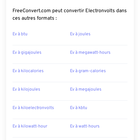
FreeConvert.com peut convertir Electronvolts dans
ces autres formats :
Ev à btu
Ev à joules
Ev à gigajoules
Ev à megawatt-hours
Ev à kilocalories
Ev à gram-calories
Ev à kilojoules
Ev à megajoules
Ev à kiloelectronvolts
Ev à kbtu
Ev à kilowatt-hour
Ev à watt-hours