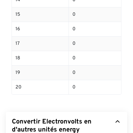
14
0
15
0
16
0
17
0
18
0
19
0
20
0
Convertir Electronvolts en
d'autres unités energy