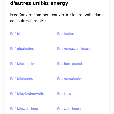
d'autres unités energy
FreeConvert.com peut convertir Electronvolts dans
ces autres formats :
Ev à btu
Ev à joules
Ev à gigajoules
Ev à megawatt-hours
Ev à kilocalories
Ev à foot-pounds
Ev à kilojoules
Ev à megajoules
Ev à kiloelectronvolts
Ev à kbtu
Ev à kilowatt-hour
Ev à watt-hours