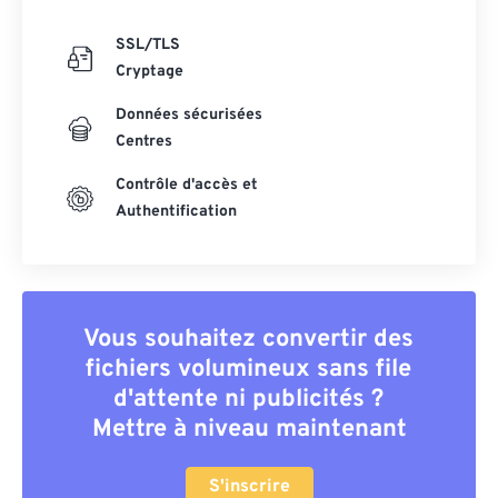
SSL/TLS
Cryptage
Données sécurisées
Centres
Contrôle d'accès et
Authentification
Vous souhaitez convertir des
fichiers volumineux sans file
d'attente ni publicités ?
Mettre à niveau maintenant
S'inscrire