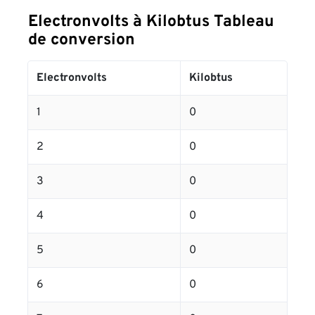
Electronvolts à Kilobtus Tableau
de conversion
Electronvolts
Kilobtus
1
0
2
0
3
0
4
0
5
0
6
0