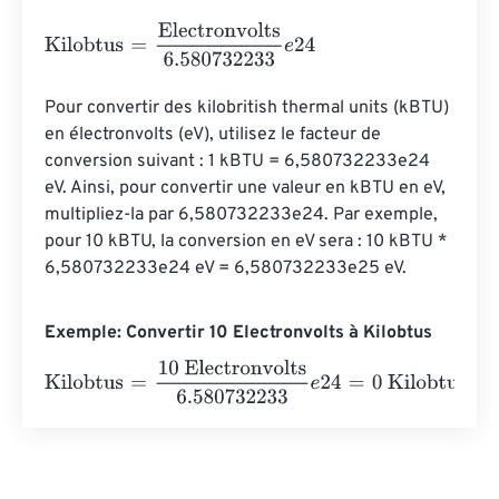
Kilobtus
=
Electronvolts
6.580732233
e
24
Pour convertir des kilobritish thermal units (kBTU) 
en électronvolts (eV), utilisez le facteur de 
conversion suivant : 1 kBTU = 6,580732233e24 
eV. Ainsi, pour convertir une valeur en kBTU en eV, 
multipliez-la par 6,580732233e24. Par exemple, 
pour 10 kBTU, la conversion en eV sera : 10 kBTU * 
6,580732233e24 eV = 6,580732233e25 eV.
Exemple: Convertir 10 Electronvolts à Kilobtus
Kilobtus
=
10 Electronvolts
6.580732233
e
24
=
0
Kilobtus