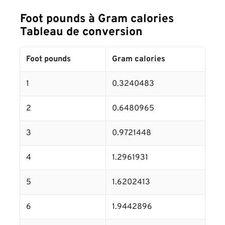
Foot pounds à Gram calories
Tableau de conversion
Foot pounds
Gram calories
1
0.3240483
2
0.6480965
3
0.9721448
4
1.2961931
5
1.6202413
6
1.9442896