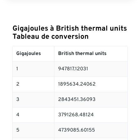
Gigajoules à British thermal units
Tableau de conversion
Gigajoules
British thermal units
1
947817.12031
2
1895634.24062
3
2843451.36093
4
3791268.48124
5
4739085.60155