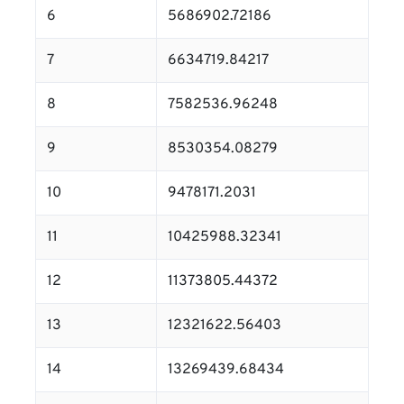
6
5686902.72186
7
6634719.84217
8
7582536.96248
9
8530354.08279
10
9478171.2031
11
10425988.32341
12
11373805.44372
13
12321622.56403
14
13269439.68434