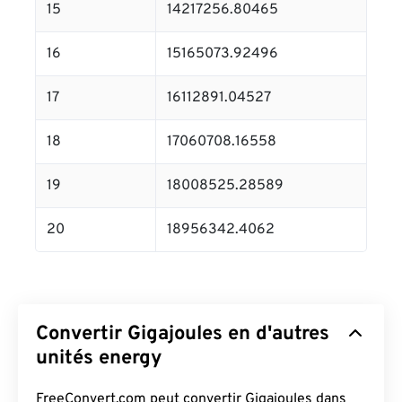
15
14217256.80465
16
15165073.92496
17
16112891.04527
18
17060708.16558
19
18008525.28589
20
18956342.4062
Convertir Gigajoules en d'autres
unités energy
FreeConvert.com peut convertir Gigajoules dans