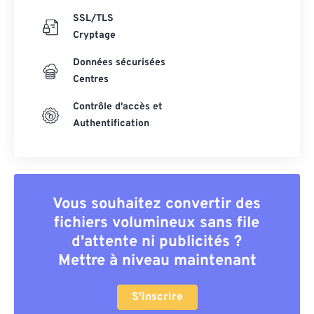
SSL/TLS
Cryptage
Données sécurisées
Centres
Contrôle d'accès et
Authentification
Vous souhaitez convertir des
fichiers volumineux sans file
d'attente ni publicités ?
Mettre à niveau maintenant
S'inscrire