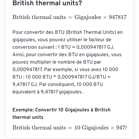
British thermal units?
British thermal units
=
Gigajoules
×
947817.12031
Pour convertir des BTU (British Thermal Units) en 
gigajoules, vous pouvez utiliser le facteur de 
conversion suivant : 1 BTU = 0,000947817 GJ. 
Ainsi, pour convertir des BTU en gigajoules, vous 
pouvez multiplier le nombre de BTU par 
0,000947817. Par exemple, si vous avez 10 000 
BTU : 10 000 BTU * 0,000947817 GJ/BTU = 
9,47817 GJ. Par conséquent, 10 000 BTU 
équivalent à 9,47817 gigajoules.
Exemple: Convertir 10 Gigajoules à British
thermal units
British thermal units
=
10 Gigajoules
×
947817.12031
=
9478