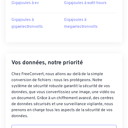
Gigajoules à ev
Gigajoules à watt-hours
Gigajoules à
Gigajoules à
gigaelectronvolts
megaelectronvolts
Vos données, notre priorité
Chez FreeConvert, nous allons au-delà de la simple
conversion de fichiers : nous les protégeons. Notre
système de sécurité robuste garantit la sécurité de vos
données, que vous convertissiez une image, une vidéo ou
un document. Grâce à un chiffrement avancé, des centres
de données sécurisés et une surveillance vigilante, nous
prenons en charge tous les aspects de la sécurité de vos
données.