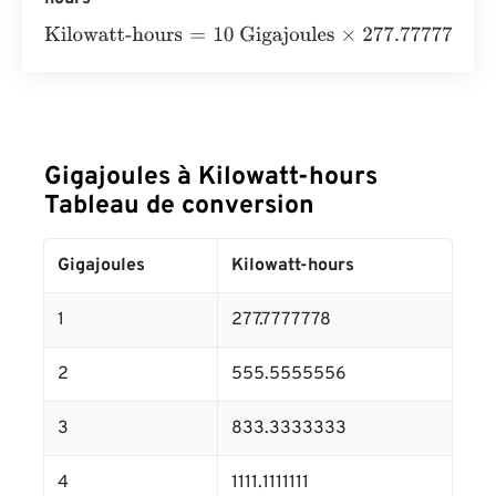
Kilowatt-hours
=
10 Gigajoules
×
277.77777778
=
2777.7777
Gigajoules à Kilowatt-hours
Tableau de conversion
Gigajoules
Kilowatt-hours
1
277.7777778
2
555.5555556
3
833.3333333
4
1111.1111111