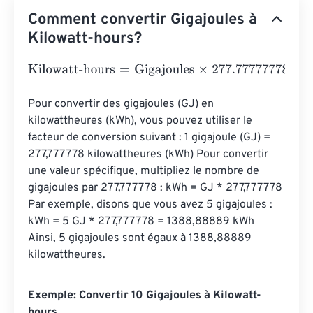
Comment convertir Gigajoules à
Kilowatt-hours?
Kilowatt-hours
=
Gigajoules
×
277.77777778
Pour convertir des gigajoules (GJ) en 
kilowattheures (kWh), vous pouvez utiliser le 
facteur de conversion suivant : 1 gigajoule (GJ) = 
277,777778 kilowattheures (kWh) Pour convertir 
une valeur spécifique, multipliez le nombre de 
gigajoules par 277,777778 : kWh = GJ * 277,777778 
Par exemple, disons que vous avez 5 gigajoules : 
kWh = 5 GJ * 277,777778 = 1388,88889 kWh 
Ainsi, 5 gigajoules sont égaux à 1388,88889 
kilowattheures.
Exemple: Convertir 10 Gigajoules à Kilowatt-
hours