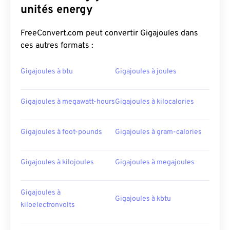
unités energy
FreeConvert.com peut convertir Gigajoules dans
ces autres formats :
Gigajoules à btu
Gigajoules à joules
Gigajoules à megawatt-hours
Gigajoules à kilocalories
Gigajoules à foot-pounds
Gigajoules à gram-calories
Gigajoules à kilojoules
Gigajoules à megajoules
Gigajoules à
Gigajoules à kbtu
kiloelectronvolts