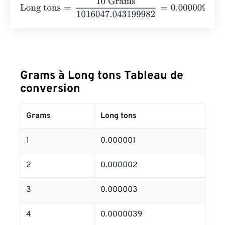
Long tons
=
10 Grams
1016047.043199982
=
0.0000098
L
Grams à Long tons Tableau de
conversion
Grams
Long tons
1
0.000001
2
0.000002
3
0.000003
4
0.0000039