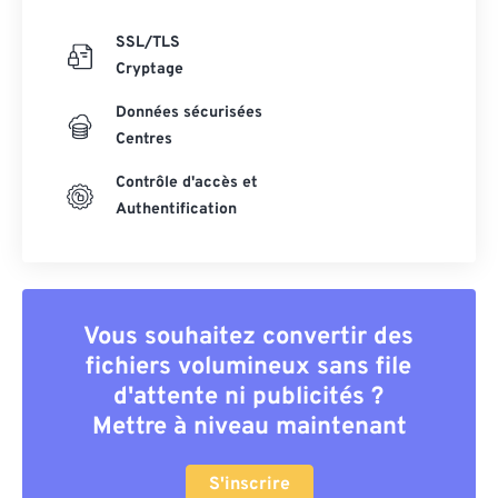
SSL/TLS
Cryptage
Données sécurisées
Centres
Contrôle d'accès et
Authentification
Vous souhaitez convertir des
fichiers volumineux sans file
d'attente ni publicités ?
Mettre à niveau maintenant
S'inscrire