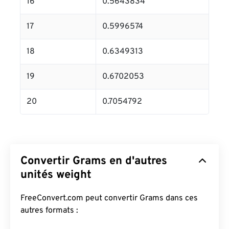
16
0.5643834
17
0.5996574
18
0.6349313
19
0.6702053
20
0.7054792
Convertir Grams en d'autres
unités weight
FreeConvert.com peut convertir Grams dans ces
autres formats :