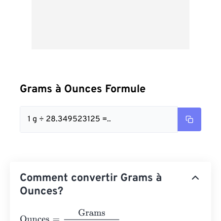
Grams à Ounces Formule
1 g ÷ 28.349523125 =..
Comment convertir Grams à
Ounces?
Ounces
=
Grams
28.349523125