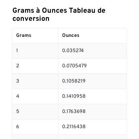
Grams à Ounces Tableau de
conversion
Grams
Ounces
1
0.035274
2
0.0705479
3
0.1058219
4
0.1410958
5
0.1763698
6
0.2116438