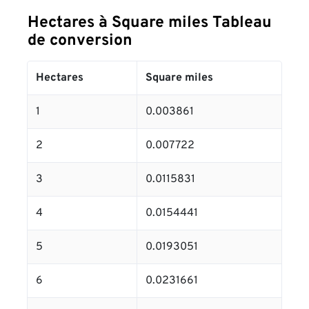
Hectares à Square miles Tableau
de conversion
Hectares
Square miles
1
0.003861
2
0.007722
3
0.0115831
4
0.0154441
5
0.0193051
6
0.0231661