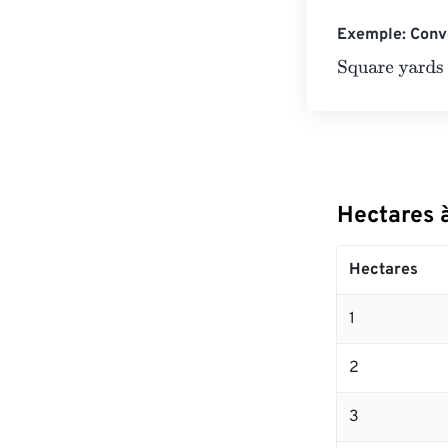
Exemple: Conve
Square yards
=
Hectares 
Hectares
1
2
3