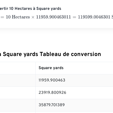
rtir 10 Hectares à Square yards
10 Hectares
×
11959.900463011
=
119599.0046301
Square yards
à Square yards Tableau de conversion
Square yards
11959.900463
23919.800926
35879.701389