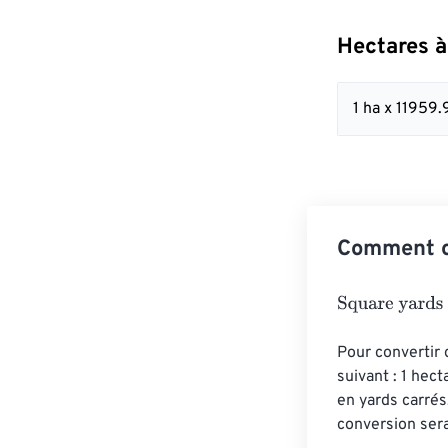
Hectares à
1 ha x 11959
Comment co
Square yards
=
Pour convertir 
suivant : 1 hec
en yards carrés
conversion sera