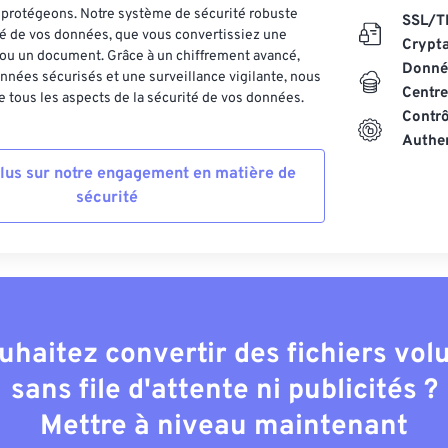
es protégeons. Notre système de sécurité robuste
SSL/T
ité de vos données, que vous convertissiez une
Crypt
ou un document. Grâce à un chiffrement avancé,
Donnée
nnées sécurisés et une surveillance vigilante, nous
Centre
 tous les aspects de la sécurité de vos données.
Contrô
Authen
plus sur notre engagement en matière de
sécurité
uhaitez convertir des fichiers vo
sans file d'attente ni publicités ?
Mettre à niveau maintenant