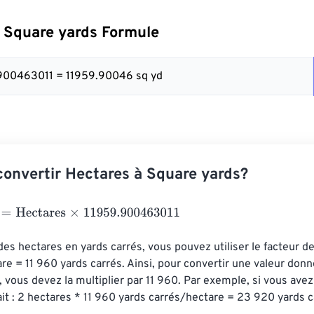
 Square yards Formule
.900463011 = 11959.90046 sq yd
nvertir Hectares à Square yards?
Hectares
×
11959.900463011
des hectares en yards carrés, vous pouvez utiliser le facteur d
tare = 11 960 yards carrés. Ainsi, pour convertir une valeur don
, vous devez la multiplier par 11 960. Par exemple, si vous avez 
it : 2 hectares * 11 960 yards carrés/hectare = 23 920 yards c