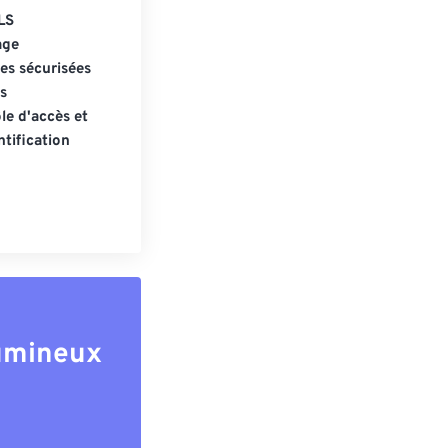
LS
age
s sécurisées
s
le d'accès et
tification
lumineux