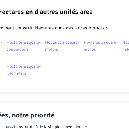
Hectares en d'autres unités area
m peut convertir Hectares dans ces autres formats :
e-
Hectares à square-
Hectares à square-
Hectares à square-
Hec
centimeters
meters
inches
mil
Hectares à square-
kilometers
es, notre priorité
 nous allons au-delà de la simple conversion de