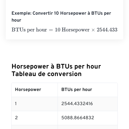
Exemple: Convertir 10 Horsepower à BTUs per
hour
BTUs per hour
=
10 Horsepower
×
2544.4332416
=
25444.
Horsepower à BTUs per hour
Tableau de conversion
Horsepower
BTUs per hour
1
2544.4332416
2
5088.8664832