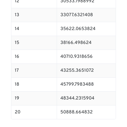
12
30533.1988992
13
33077.6321408
14
35622.0653824
15
38166.498624
16
40710.9318656
17
43255.3651072
18
45799.7983488
19
48344.2315904
20
50888.664832