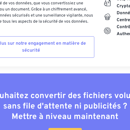
ité de vos données, que vous convertissiez une
Crypt
ou un document. Grâce à un chiffrement avancé,
Donnée
nnées sécurisés et une surveillance vigilante, nous
Centre
 tous les aspects de la sécurité de vos données.
Contrô
Authen
plus sur notre engagement en matière de
sécurité
uhaitez convertir des fichiers vo
sans file d'attente ni publicités ?
Mettre à niveau maintenant