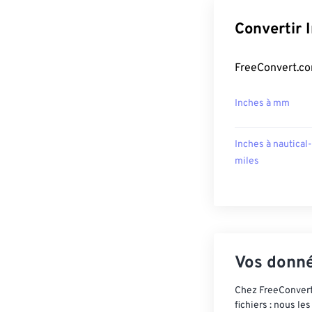
Convertir 
FreeConvert.com
Inches à mm
Inches à nautical-
miles
Vos donné
Chez FreeConvert,
fichiers : nous l