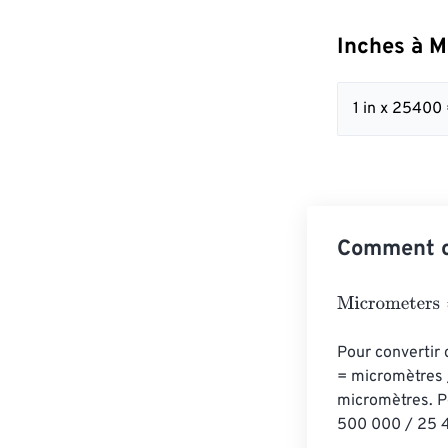
Inches à M
1 in x 2540
Comment c
Micrometers
=
I
Pour convertir 
= micromètres 
micromètres. Po
500 000 / 25 4