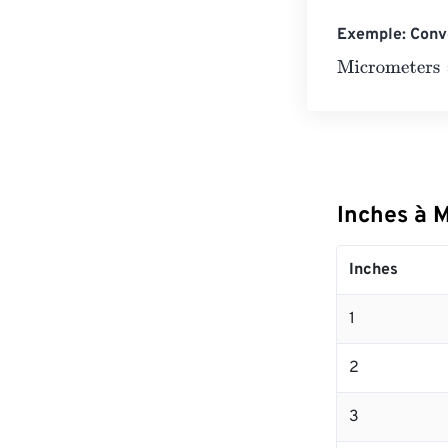
Exemple: Conve
Micrometers
=
1
Inches à 
Inches
1
2
3