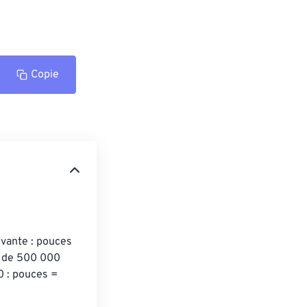
Copie
ivante : pouces 
e de 500 000 
 : pouces = 