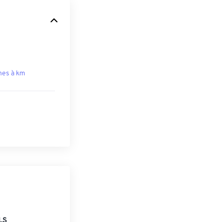
hes à km
LS