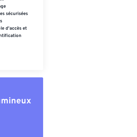
age
s sécurisées
s
le d'accès et
tification
lumineux