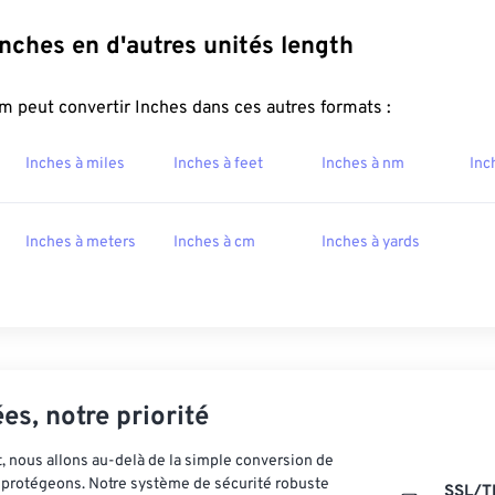
Inches en d'autres unités length
 peut convertir Inches dans ces autres formats :
Inches à miles
Inches à feet
Inches à nm
Inc
Inches à meters
Inches à cm
Inches à yards
es, notre priorité
 nous allons au-delà de la simple conversion de
es protégeons. Notre système de sécurité robuste
SSL/T