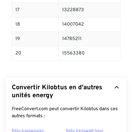
17
13228873
18
14007042
19
14785211
20
15563380
Convertir Kilobtus en d'autres
unités energy
FreeConvert.com peut convertir Kilobtus dans ces
autres formats :
Kbtu à gigajoules
Kbtu à kilowatt-hour