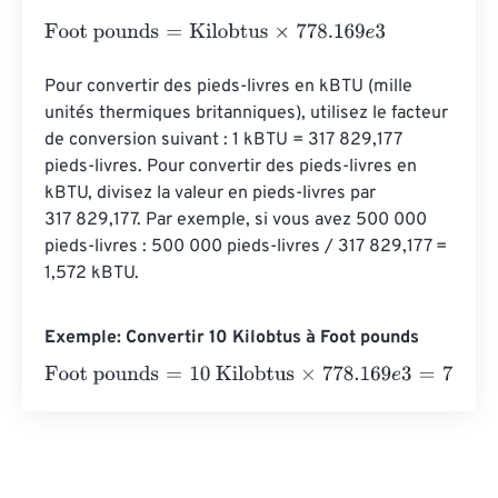
Foot pounds
=
Kilobtus
×
778.169
e
3
Pour convertir des pieds-livres en kBTU (mille 
unités thermiques britanniques), utilisez le facteur 
de conversion suivant : 1 kBTU = 317 829,177 
pieds-livres. Pour convertir des pieds-livres en 
kBTU, divisez la valeur en pieds-livres par 
317 829,177. Par exemple, si vous avez 500 000 
pieds-livres : 500 000 pieds-livres / 317 829,177 = 
1,572 kBTU.
Exemple: Convertir 10 Kilobtus à Foot pounds
Foot pounds
=
10 Kilobtus
×
778.169
e
3
=
7781690
Foot pou