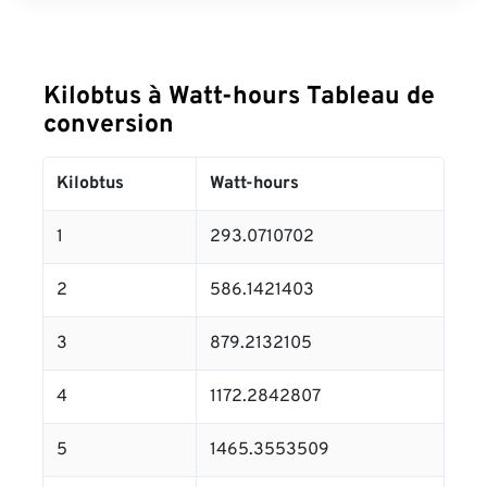
Kilobtus à Watt-hours Tableau de
conversion
Kilobtus
Watt-hours
1
293.0710702
2
586.1421403
3
879.2132105
4
1172.2842807
5
1465.3553509