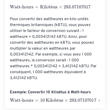
Watt-hours
=
Kilobtus
×
293.07107017
Pour convertir des wattheures en kilo-unités 
thermiques britanniques (kBTU), vous pouvez 
utiliser le facteur de conversion suivant : 1 
wattheure = 0,003412142 kBTU. Ainsi, pour 
convertir des wattheures en kBTU, vous pouvez 
multiplier la valeur en wattheures par 
0,003412142. Par exemple, si vous avez 1 000 
wattheures, la conversion serait : 1 000 
wattheures * 0,003412142 = 3,412142 kBTU. Par 
conséquent, 1 000 wattheures équivalent à 
3,412142 kBTU.
Exemple: Convertir 10 Kilobtus à Watt-hours
Watt-hours
=
10 Kilobtus
×
293.07107017
=
2930.7107017
Wa