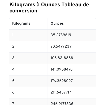
Kilograms à Ounces Tableau de
conversion
Kilograms
Ounces
1
35.2739619
2
70.5479239
3
105.8218858
4
141.0958478
5
176.3698097
6
211.6437717
7
246.9177336