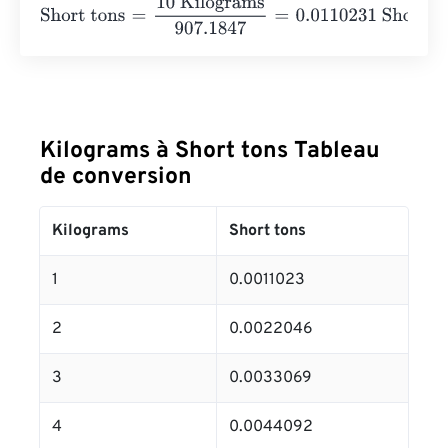
Short tons
=
10 Kilograms
907.1847
=
0.0110231
Short tons
Kilograms à Short tons Tableau
de conversion
Kilograms
Short tons
1
0.0011023
2
0.0022046
3
0.0033069
4
0.0044092