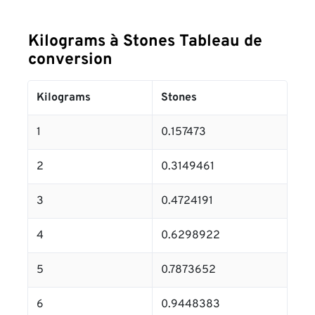
Kilograms à Stones Tableau de
conversion
Kilograms
Stones
1
0.157473
2
0.3149461
3
0.4724191
4
0.6298922
5
0.7873652
6
0.9448383